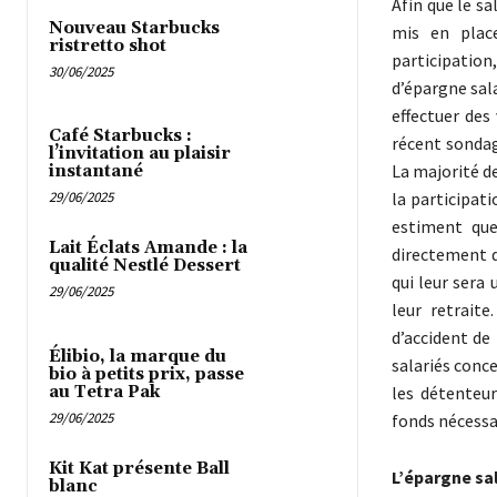
Afin que le sa
Nouveau Starbucks
mis en place
ristretto shot
participation,
30/06/2025
d’épargne sal
effectuer de
Café Starbucks :
récent sondag
l’invitation au plaisir
La majorité d
instantané
la participati
29/06/2025
estiment que
Lait Éclats Amande : la
directement d
qualité Nestlé Dessert
qui leur sera
29/06/2025
leur retrait
d’accident de
Élibio, la marque du
salariés conc
bio à petits prix, passe
au Tetra Pak
les détenteur
29/06/2025
fonds nécessa
Kit Kat présente Ball
L’épargne sa
blanc