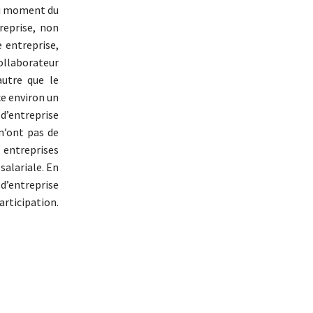
 au moment du
reprise, non
e entreprise,
collaborateur
autre que le
ce environ un
 d’entreprise
 n’ont pas de
 entreprises
salariale. En
 d’entreprise
rticipation.