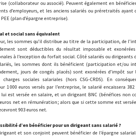
rise (collaborateur ou associé). Peuvent également en bénéficier
ts d’employeurs, et les anciens salariés ou préretraités ayant 
r PEE (plan d’épargne entreprise).
al et social sans équivalent
r, les sommes qu’il distribue au titre de la participation, de l’
dement sont déductibles du résultat imposable et exonérées
nales à l’exception du forfait social. Côté salariés ou dirigeants 
lariés, les sommes dont ils bénéficient (participation et/ou i
ondement, jours de congés placés) sont exonérées d’impôt sur 
 charges sociales salariales (hors CSG-CRDS). En conséquen
ur 1 000 euros versés par l’entreprise, le salarié encaissera 382
ui est versée en salaire, et un dirigeant BNC (bénéfices non 
euros net en rémunération ; alors que si cette somme est versé
 recevront 903 euros net.
ssibilité d’en bénéficier pour un dirigeant sans salarié ?
dirigeant et son conjoint peuvent bénéficier de l’épargne salariale 