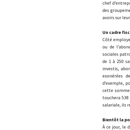
chef d’entrep
des groupemen
avoirs sur leu
Un cadre fisc
Côté employeu
ou de l’abon
sociales patro
de 1 à 250 sa
investis, ab
exonérées de
d’exemple, po
cette somme l
touchera 538 
salariale, ils
Bientôt la po
À ce jour, le 