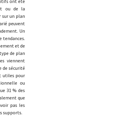
itifs ont été
nt ou de la
er sur un plan
arié peuvent
ondement. Un
e tendances.
ssement et de
 type de plan
es viennent
 de sécurité
t utiles pour
tionnelle ou
que 31 % des
également que
voir pas les
s supports.