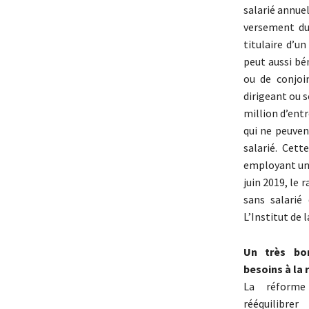
salarié annuel
versement du 
titulaire d’u
peut aussi bén
ou de conjoin
dirigeant ou s
million d’entr
qui ne peuven
salarié. Cett
employant un s
juin 2019, le
sans salarié
L’Institut de 
Un très bon
besoins à la 
La réforme
rééquilibre