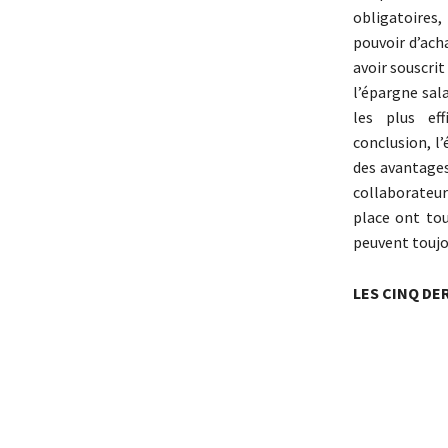
obligatoire
pouvoir d’acha
avoir souscrit
l’épargne sal
les plus ef
conclusion, l
des avantages
collaborateur
place ont tou
peuvent toujou
LES CINQ DE