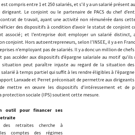
 est compris entre 1 et 250 salariés, et s’il y a un salarié présent
dirigeant. Le conjoint ou le partenaire de PACS du chef d’ent
n contrat de travail, ayant une activité non rémunérée dans cett
éficier des dispositifs à condition d’avoir le statut de conjoint 
t associé ; et l’entreprise doit employer un salarié distinct, 
on conjoint. Hors autoentrepreneurs, selon l’INSEE, il y a en Fran
eprises n’employant pas de salariés. Il y a donc un million de chefs
t pas accéder aux dispositifs d’épargne salariale au motif qu’ils
e situation peut paraître injuste au regard de la situation des
alarié à temps partiel qui suffit à les rendre éligibles à l’épargne 
 rapport Lanxade et Perret préconisait de permettre aux dirigeants
 de mettre en œuvre les dispositifs d’intéressement et de pa
la protection sociale (IPS) soutient cette mesure.
 outil pour financer ses
retraite
 des retraites cherche à
r les comptes des régimes