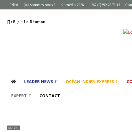
Edito
Qui sommes-nous ?
Kit média 2026
+262 (0)692 28 71 13
Con
18.7
C
La Réunion
LEADER NEWS
OCÉAN INDIEN EXPRESS
C
EXPERT
CONTACT
EXPERT