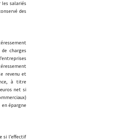
 les salariés
conservé des
intéressement
 de charges
d’entreprises
ntéressement
le revenu et
ce, à titre
 euros net si
commerciaux)
e en épargne
si l’effectif