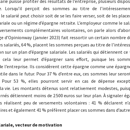
larié puisse profiter des résultats de l’entreprise, plusieurs dispos
. Lorsqu’il perçoit des sommes au titre de l’intéresseme
 le salarié peut choisir soit de se les faire verser, soit de les plac
ariale ou un régime d’épargne retraite. L’employeur comme le sal
s versements complémentaires volontaires, on parle alors d’ab
e d’Opinionway (janvier 2023) fait ressortir un certain nombre d
es salariés, 64 %, placent les sommes perçues au titre de l’intére
on sur un plan d’épargne salariale. Les salariés qui détiennent ce
 cela leur permet d’épargner sans effort, puisque les somm
e l’entreprise. Ils considèrent cette épargne comme une épargne
 utile dans le futur. Pour 37 % d’entre eux, ces sommes leur seron
e. Pour 53 %, elles pourront servir en cas de dépense excep
 la vie. Les montants détenus sont relativement modestes, puis
ernés détiennent moins de 2 500 euros sur leur plan. À signaler 
s réalisent peu de versements volontaires : 41 % déclarent n’a
ires et également 41 % préfèrent placer ces sommes dans d’autre
lariale, vecteur de motivation