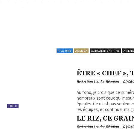
A LA UNE
AGENDA
AGROALIMENTAIRE
AMÉNA
ÊTRE « CHEF »,
Redaction Leader Réunion
-
01/06/
Au fond, je crois que ce numéro
nombreux sont ceux qui mesure
épaules. Ce n’est pas seulemen
EDITO
les équipes, et continuer malgré
LE RIZ, CE GRAI
Redaction Leader Réunion
-
03/04/