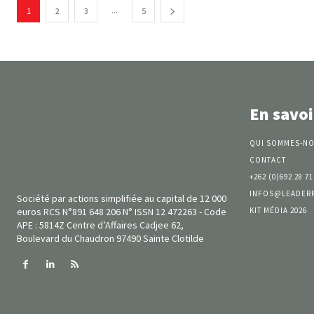
...
1
2
3
5
En savoi
QUI SOMMES-NO
CONTACT
+262 (0)692 28 71
INFOS@LEADER
Société par actions simplifiée au capital de 12 000
KIT MÉDIA 2026
euros RCS N°891 648 206 N° ISSN 12 472263 - Code
APE : 5814Z Centre d’Affaires Cadjee 62,
Boulevard du Chaudron 97490 Sainte Clotilde