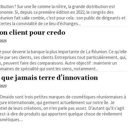
ribution ? Sur une île comme la nôtre, la grande distribution est
nomie. Si, depuis sa première édition en 2022, le congrès des
union fait salle comble, c’est pour cela : son public de dirigeants et
rtes la convivialité de ce lieu d’échanges...
ion client pour credo
2025
e pour devenir la banque la plus importante de La Réunion. Ce qu’elle
ée par ses clients, ses clients Entreprises tout particulièrement, qui,
s, peuvent faire des comparaisons. Autre objectif : maintenir un
omaines de spécialité qui sont les siens, notamment...
 que jamais terre d’innovation
2025
t Omaïdo sont trois petites marques de cosmétiques réunionnaises à
gure internationale, qui germent actuellement sur notre île. Je
iel de leurs créations, on n’en parle pas assez. D’autant qu’il s’agit
est-à-dire de produits qui apportent quelque chose de réellement
métiques....