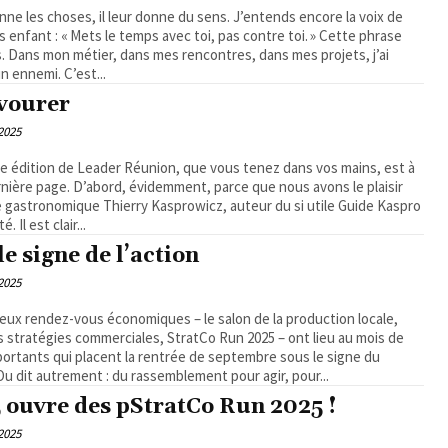
nne les choses, il leur donne du sens. J’entends encore la voix de
s enfant : « Mets le temps avec toi, pas contre toi. » Cette phrase
 Dans mon métier, dans mes rencontres, dans mes projets, j’ai
n ennemi. C’est...
vourer
2025
ette édition de Leader Réunion, que vous tenez dans vos mains, est à
ernière page. D’abord, évidemment, parce que nous avons le plaisir
ste gastronomique Thierry Kasprowicz, auteur du si utile Guide Kaspro
 Il est clair...
e signe de l’action
2025
 deux rendez-vous économiques – le salon de la production locale,
s stratégies commerciales, StratCo Run 2025 – ont lieu au mois de
tants qui placent la rentrée de septembre sous le signe du
Ou dit autrement : du rassemblement pour agir, pour...
 ouvre des pStratCo Run 2025 !
2025