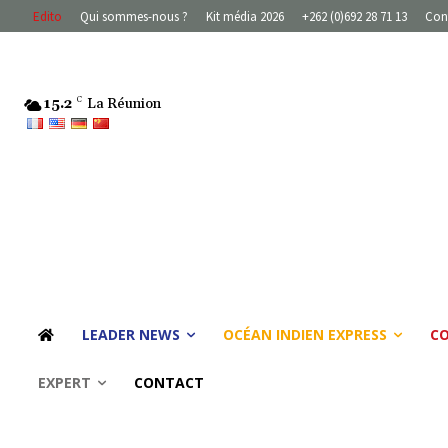
Edito
Qui sommes-nous ?
Kit média 2026
+262 (0)692 28 71 13
Con
15.2
C
La Réunion
LEADER NEWS
OCÉAN INDIEN EXPRESS
C
EXPERT
CONTACT