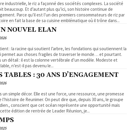
e industrielle, le riz a façonné des sociétés complexes. La société
it beaucoup. Et d’autant plus qu’ici, son histoire continue de
gagement. Parce qu’il est l’un des premiers consommateurs de riz par
oire en fait la base de sa cuisine emblématique où il trône dans...
UN NOUVEL ELAN
2026
ent : la racine qui soutient l’arbre, les fondations qui soutiennent la
i permet aux choses fragiles de traverser le monde… et pourtant.
 un détail : il est la colonne vertébrale d’un modèle. Modeste et
able, n’est-il pas devenu le...
S TABLES : 30 ANS D’ENGAGEMENT
2026
is un simple décor. Elle est une force, une ressource, une promesse
se l’histoire de Reunimer. On peut dire que, depuis 30 ans, le groupe
ndien., conscient que cet océan représente une opportunité mais
cette édition de rentrée de Leader Réunion, je...
EMPS
2025