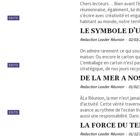
Chers lecteurs… Bien avant l’èr
réunionnaise, également, lui do
s’écrire avec créativité et en
EDITO
habitant au monde, notre territ
LE SYMBOLE D’
Redaction Leader Réunion
-
02/03/
On admire rarement ce qui souti
maison. Ou encore le carton qu
L’emballage en carton n’est pas
EDITO
stratégique, de nos jours recycl
DE LA MER A NO
Redaction Leader Réunion
-
01/02/
ÀLa Réunion, la mer n’est jama
d’activité. Cette vérité traver
avance au rythme de l’océan I
EDITO
aussi une responsabilité. Dans 
LA FORCE DU T
Redaction Leader Réunion
-
01/12/