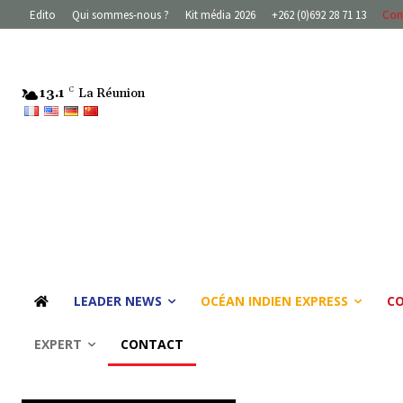
Edito
Qui sommes-nous ?
Kit média 2026
+262 (0)692 28 71 13
Con
13.1
C
La Réunion
LEADER NEWS
OCÉAN INDIEN EXPRESS
C
EXPERT
CONTACT