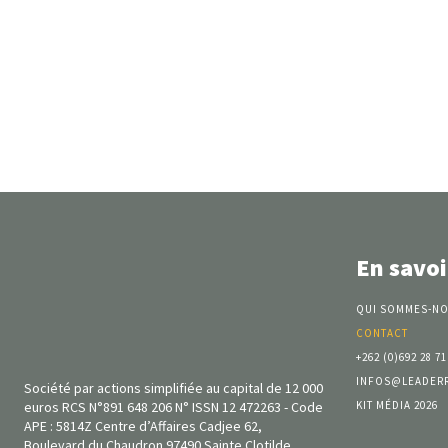
En savoi
QUI SOMMES-NO
CONTACT
+262 (0)692 28 71
INFOS@LEADER
Société par actions simplifiée au capital de 12 000
KIT MÉDIA 2026
euros RCS N°891 648 206 N° ISSN 12 472263 - Code
APE : 5814Z Centre d’Affaires Cadjee 62,
Boulevard du Chaudron 97490 Sainte Clotilde