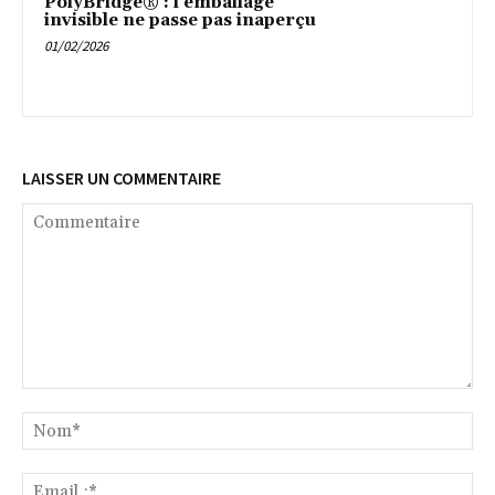
PolyBridge® : l’emballage
invisible ne passe pas inaperçu
01/02/2026
LAISSER UN COMMENTAIRE
Commentaire
No
Ema