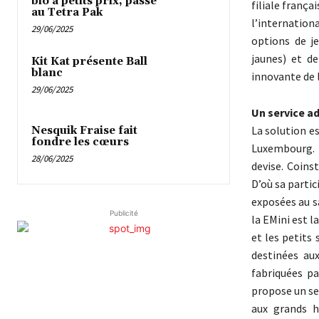
bio à petits prix, passe
filiale franç
au Tetra Pak
l’internation
29/06/2025
options de je
jaunes) et de
Kit Kat présente Ball
blanc
innovante de 
29/06/2025
Un service a
La solution e
Nesquik Fraise fait
fondre les cœurs
Luxembourg. 
28/06/2025
devise. Coins
D’où sa partic
exposées au s
Publicité
la EMini est 
et les petits
destinées au
fabriquées pa
propose un se
aux grands h