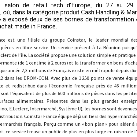
d salon de retail tech d’Europe, du 27 au 29 f
, où, dans la catégorie produit Cash Handling & M
se a exposé deux de ses bornes de transformation
achat made in France.
nce est une filiale du groupe Coinstar, le leader mondial d
ièces en libre-service. Un service présent à La Réunion puisqu’i
lerc de l’île. La société propose une solution simple et pratique 
rmante (de 1 centime à 2 euros) et la transformer en bons d’acha
aque année 2,3 millions de Français existe en métropole depuis dix
22 dans les DROM-COM. Avec plus de 1 250 points de vente équip
e et redistribue dans l’économie française près de 46 million
 soit l’équivalent de plus de 600 millions de pièces dans les peti
urfaces alimentaires. Présentes dans les plus grandes enseig
sino, E.Leclerc, Intermarché, Système U), les bornes sont devenue
istribution. Coinstar France équipe déjà un tiers des hypermarchés
ermarchés français. Perçu comme un « bon plan » pour aider à 
t, ce service trouve un public de plus en plus large en raison de l’