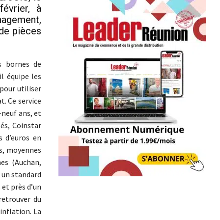
évrier, à
anagement,
 de pièces
es bornes de
l équipe les
pour utiliser
t. Ce service
-neuf ans, et
és, Coinstar
s d’euros en
tes, moyennes
nes (Auchan,
s un standard
 et près d’un
retrouver du
inflation. La