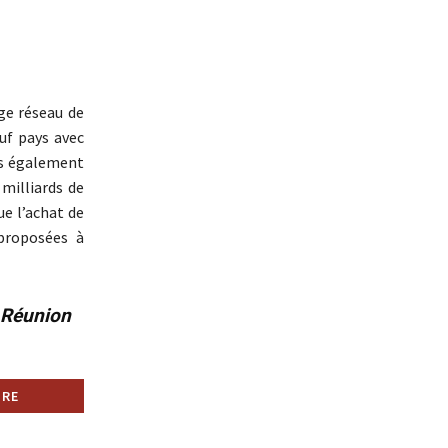
rge réseau de
uf pays avec
ais également
 milliards de
e l’achat de
 proposées à
a Réunion