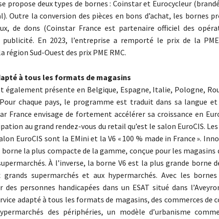
aise propose deux types de bornes : Coinstar et Eurocycleur (brand
al). Outre la conversion des pièces en bons d’achat, les bornes 
ux, de dons (Coinstar France est partenaire officiel des opéra
 publicité. En 2023, l’entreprise a remporté le prix de la PME
la région Sud-Ouest des prix PME RMC.
dapté à tous les formats de magasins
st également présente en Belgique, Espagne, Italie, Pologne, Ro
Pour chaque pays, le programme est traduit dans sa langue et
tar France envisage de fortement accélérer sa croissance en Eur
ipation au grand rendez-vous du retail qu’est le salon EuroCIS. Le
alon EuroCIS sont la EMini et la V6 « 100 % made in France ». Inn
la borne la plus compacte de la gamme, conçue pour les magasins 
 supermarchés. À l’inverse, la borne V6 est la plus grande borne
x grands supermarchés et aux hypermarchés. Avec les bornes 
r des personnes handicapées dans un ESAT situé dans l’Aveyron
rvice adapté à tous les formats de magasins, des commerces de cœ
ypermarchés des périphéries, un modèle d’urbanisme commer