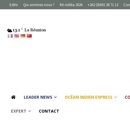
Edito
Qui sommes-nous ?
Kit média 2026
+262 (0)692 28 71 13
Con
13.1
C
La Réunion
LEADER NEWS
OCÉAN INDIEN EXPRESS
C
EXPERT
CONTACT