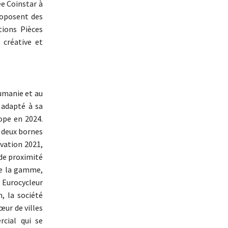
ée Coinstar à
proposent des
tions Pièces
 créative et
umanie et au
 adapté à sa
ope en 2024.
s deux bornes
ovation 2021,
de proximité
 de la gamme,
Eurocycleur
, la société
ur de villes
cial qui se