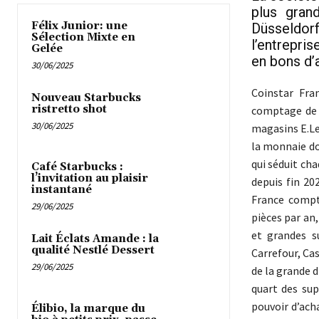
plus gran
Félix Junior: une
Düsseldorf
Sélection Mixte en
l’entrepri
Gelée
en bons d’
30/06/2025
Coinstar Fra
Nouveau Starbucks
ristretto shot
comptage de p
30/06/2025
magasins E.Lec
la monnaie do
qui séduit ch
Café Starbucks :
l’invitation au plaisir
depuis fin 20
instantané
France compt
29/06/2025
pièces par an,
et grandes s
Lait Éclats Amande : la
qualité Nestlé Dessert
Carrefour, Ca
29/06/2025
de la grande d
quart des sup
pouvoir d’acha
Élibio, la marque du