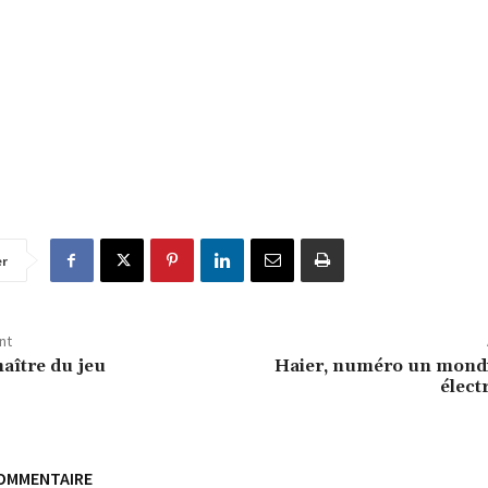
er
nt
aître du jeu
Haier, numéro un mondi
élec
COMMENTAIRE