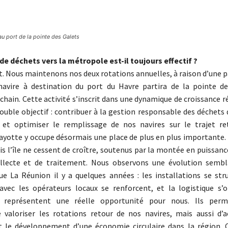
u port de la pointe des Galets
de déchets vers la métropole est-il toujours effectif ?
ait. Nous maintenons nos deux rotations annuelles, à raison d’une 
navire à destination du port du Havre partira de la pointe d
hain. Cette activité s’inscrit dans une dynamique de croissance ré
ouble objectif : contribuer à la gestion responsable des déchets
 et optimiser le remplissage de nos navires sur le trajet re
yotte y occupe désormais une place de plus en plus importante.
s l’île ne cessent de croître, soutenus par la montée en puissance
ollecte et de traitement. Nous observons une évolution sembl
ue La Réunion il y a quelques années : les installations se stru
avec les opérateurs locaux se renforcent, et la logistique s’o
 représentent une réelle opportunité pour nous. Ils per
 valoriser les rotations retour de nos navires, mais aussi d
 le développement d’une économie circulaire dans la région. 