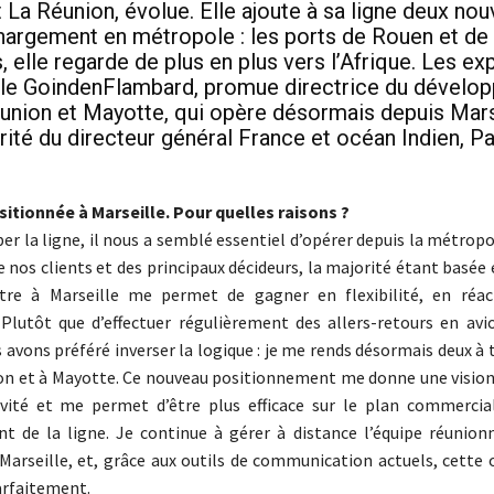
 La Réunion, évolue. Elle ajoute à sa ligne deux no
hargement en métropole : les ports de Rouen et de
s, elle regarde de plus en plus vers l’Afrique. Les ex
lle GoindenFlambard, promue directrice du dévelo
union et Mayotte, qui opère désormais depuis Mars
rité du directeur général France et océan Indien, Pa
itionnée à Marseille. Pour quelles raisons ?
r la ligne, il nous a semblé essentiel d’opérer depuis la métropol
e nos clients et des principaux décideurs, la majorité étant basée
tre à Marseille me permet de gagner en flexibilité, en réac
. Plutôt que d’effectuer régulièrement des allers-retours en avi
avons préféré inverser la logique : je me rends désormais deux à t
on et à Mayotte. Ce nouveau positionnement me donne une visio
ivité et me permet d’être plus efficace sur le plan commercia
 de la ligne. Je continue à gérer à distance l’équipe réunion
Marseille, et, grâce aux outils de communication actuels, cette 
arfaitement.