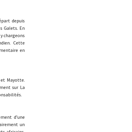
épart depuis
s Galets. En
 y chargeons
dien. Cette
émentaire en
 et Mayotte.
ement sur La
nsabilités.
pement d’une
lairement un
ts africains.