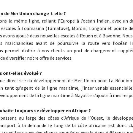
on de Mer Union change-t-elle ?
ns la même ligne, reliant l’Europe à l’océan Indien, avec un d
 escales à Toamasina (Tamatave), Moroni, Longoni et pointe de
s avons ajouté deux nouvelles escales à Rouen et à Bayonne. Nous
s marchandises avant de poursuivre la route vers l’océan In
us permet d’offrir à nos clients un port de chargement suppl
e diversifier notre offre de services.
s ont-elles évolué ?
mue directrice du développement de Mer Union pour La Réunion
n tant qu’agent de la ligne maritime, j’inter venais essentiell
éveloppement de la ligne maritime à Mayotte s’ajoute à mes respo
uhaite toujours se développer en Afrique ?
passent au large des côtes d’Afrique de l’Ouest, le dévelop
ransport à la demande le long de la côte africaine est donc c
 travaillons avec des clients pour faire escale dans différents por