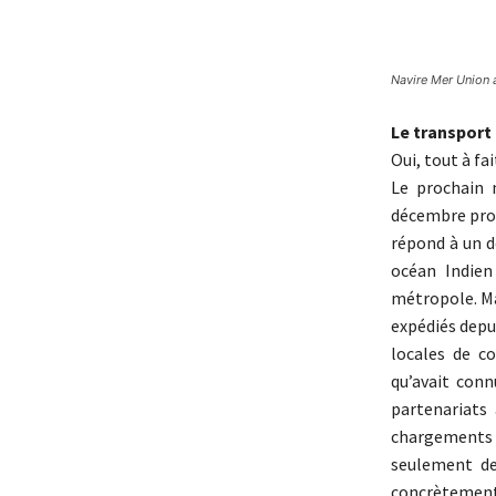
Navire Mer Union a
Le transport 
Oui, tout à f
Le prochain 
décembre proc
répond à un d
océan Indien
métropole. Ma
expédiés depui
locales de c
qu’avait conn
partenariats 
chargements
seulement de
concrètement