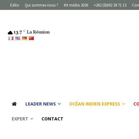
Edito
Qui sommes-nous ?
Kit média 2026
+262 (0)692 28 71 13
Con
13.7
C
La Réunion
LEADER NEWS
OCÉAN INDIEN EXPRESS
C
EXPERT
CONTACT