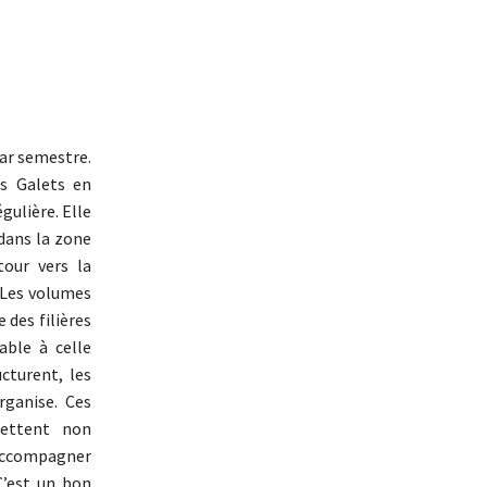
par semestre.
es Galets en
gulière. Elle
 dans la zone
tour vers la
 Les volumes
 des filières
able à celle
cturent, les
rganise. Ces
mettent non
’accompagner
C’est un bon