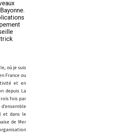
uveaux
 Bayonne.
plications
ppement
eille
trick
e, où je suis
 en France ou
tivité et en
on depuis La
rois fois par
n d’ensemble
l et dans le
naise de Mer
organisation