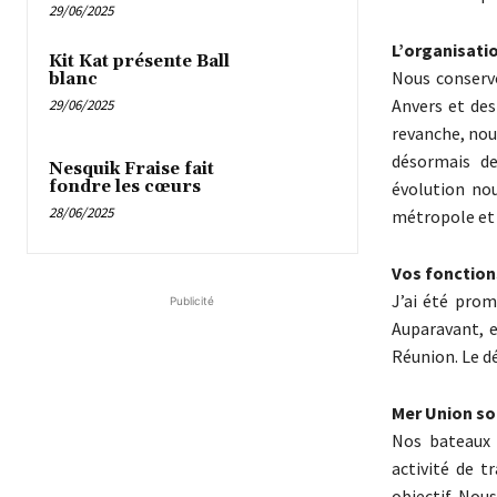
29/06/2025
L’organisati
Kit Kat présente Ball
Nous conservo
blanc
Anvers et des
29/06/2025
revanche, nou
désormais de
Nesquik Fraise fait
fondre les cœurs
évolution no
28/06/2025
métropole et d
Vos fonction
J’ai été pro
Publicité
Auparavant, e
Réunion. Le d
Mer Union so
Nos bateaux 
activité de t
objectif. Nous