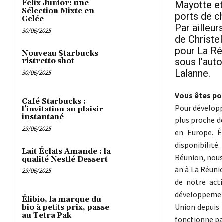
Félix Junior: une
Mayotte et
Sélection Mixte en
ports de c
Gelée
Par ailleur
30/06/2025
de Christe
pour La Ré
Nouveau Starbucks
sous l’auto
ristretto shot
Lalanne.
30/06/2025
Vous êtes pos
Café Starbucks :
Pour développe
l’invitation au plaisir
instantané
plus proche d
29/06/2025
en Europe. Ê
disponibilité
Lait Éclats Amande : la
Réunion, nous 
qualité Nestlé Dessert
an à La Réuni
29/06/2025
de notre act
développement
Élibio, la marque du
Union depuis 
bio à petits prix, passe
au Tetra Pak
fonctionne p