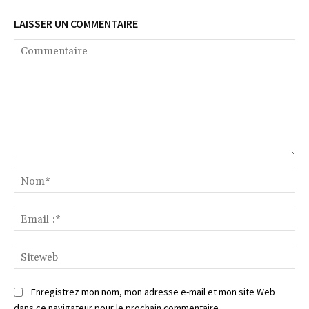
LAISSER UN COMMENTAIRE
Commentaire
No
Ema
:*
Si
Enregistrez mon nom, mon adresse e-mail et mon site Web
dans ce navigateur pour le prochain commentaire.