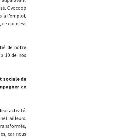
ui auparavant
tisé. Ovocoop
s à l’emploi,
 ce qui n’est
tié de notre
op 10 de nos
t sociale de
ompagner ce
eur activité.
el ailleurs.
 transformés,
les, car nous