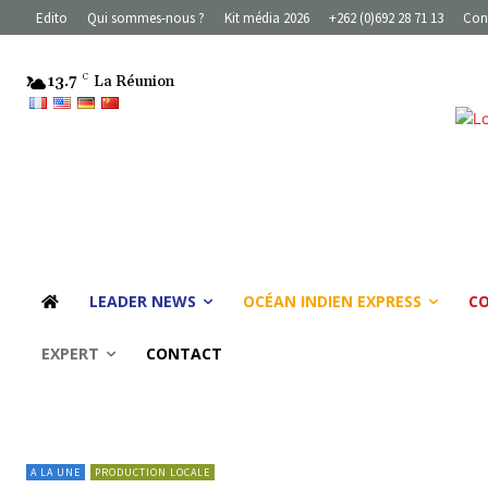
Edito
Qui sommes-nous ?
Kit média 2026
+262 (0)692 28 71 13
Con
13.7
C
La Réunion
LEADER NEWS
OCÉAN INDIEN EXPRESS
C
EXPERT
CONTACT
A LA UNE
PRODUCTION LOCALE