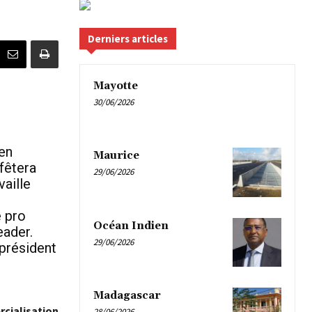
Derniers articles
Mayotte
30/06/2026
 en
Maurice
fêtera
29/06/2026
vaille
é pro
Océan Indien
eader.
29/06/2026
 président
u
Madagascar
cialisation
28/06/2026