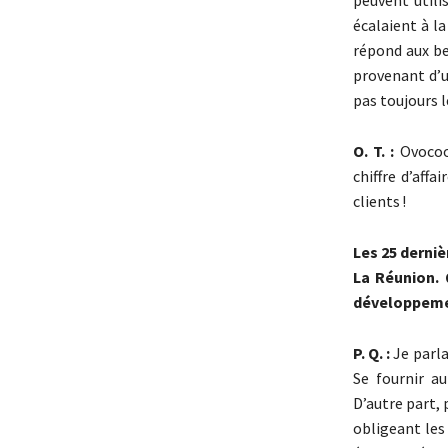
peuvent utili
écalaient à l
répond aux be
provenant d’u
pas toujours l
O. T. :
Ovocoop
chiffre d’aff
clients !
Les 25 derni
La Réunion. 
développem
P. Q. :
Je parla
Se fournir au
D’autre part,
obligeant les