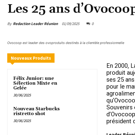
Les 25 ans d’Ovocoo
By
Redaction Leader Réunion
01/09/2025
0
Ovocoop est leader des ovoproduits destinés à la clientèle professionnelle
Nouveaux Produits
En 2000, La
produit au
Félix Junior: une
ses 25 ans 
Sélection Mixte en
pour le ma
Gelée
agroalimen
30/06/2025
qu’Ovocoop
Souvenirs 
Nouveau Starbucks
d’Ovocoop,
ristretto shot
président 
30/06/2025
Leader Réuni