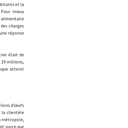
bitants et la
. Pour mieux
 alimentaire
s des charges
é une réponse
ive était de
 19 millions,
sque atteint
llions d’œufs
la clientèle
n métropole,
ent parce que