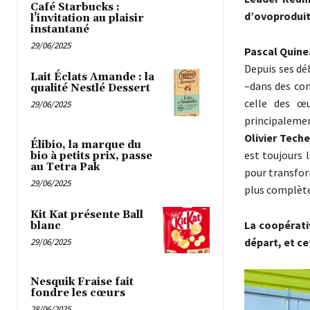
Café Starbucks :
d’ovoproduits
l’invitation au plaisir
instantané
29/06/2025
Pascal Quine
Depuis ses dé
Lait Éclats Amande : la
–dans des con
qualité Nestlé Dessert
celle des œu
29/06/2025
principalement
Olivier Techer
Élibio, la marque du
est toujours 
bio à petits prix, passe
au Tetra Pak
pour transfor
29/06/2025
plus complète
Kit Kat présente Ball
La coopérativ
blanc
départ, et cet
29/06/2025
Nesquik Fraise fait
fondre les cœurs
28/06/2025