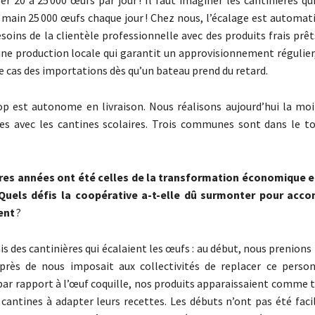
ser 20 à 25 000 œufs par jour ! Il faut imaginer les cantinières q
a main 25 000 œufs chaque jour ! Chez nous, l’écalage est automa
soins de la clientèle professionnelle avec des produits frais prêt
ne production locale qui garantit un approvisionnement régulier,
e cas des importations dès qu’un bateau prend du retard.
 est autonome en livraison. Nous réalisons aujourd’hui la moi
aires avec les cantines scolaires. Trois communes sont dans le t
ères années ont été celles de la transformation économique e
Quels défis la coopérative a-t-elle dû surmonter pour acc
ent
?
is des cantinières qui écalaient les œufs : au début, nous prenions l
près de nous imposait aux collectivités de replacer ce personn
 par rapport à l’œuf coquille, nos produits apparaissaient comme
 cantines à adapter leurs recettes. Les débuts n’ont pas été faci