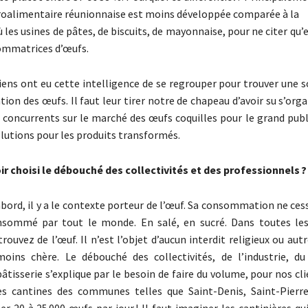
groalimentaire réunionnaise est moins développée comparée à la
les usines de pâtes, de biscuits, de mayonnaise, pour ne citer qu’e
ommatrices d’œufs.
ens ont eu cette intelligence de se regrouper pour trouver une s
tion des œufs. Il faut leur tirer notre de chapeau d’avoir su s’or
t concurrents sur le marché des œufs coquilles pour le grand publi
olutions pour les produits transformés.
r choisi le débouché des collectivités et des professionnels ?
bord, il y a le contexte porteur de l’œuf. Sa consommation ne cess
nsommé par tout le monde. En salé, en sucré. Dans toutes les
ouvez de l’œuf. Il n’est l’objet d’aucun interdit religieux ou autre
moins chère. Le débouché des collectivités, de l’industrie, d
âtisserie s’explique par le besoin de faire du volume, pour nos 
es cantines des communes telles que Saint-Denis, Saint-Pierre