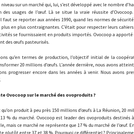
niveau sur un marché qui, lui, s’est développé avec le nombre d’ha
n des usages de l’œuf. Là se situe la vraie réussite d’Ovocoop
l faut se reporter aux années 1990, quand les normes de sécurité
 plus en plus contraignantes. C’était pour respecter leurs cahier
ctivités se fournissaient en produits importés. Ovocoop a apport
ant des œufs pasteurisés.
ns qu’en termes de production, l’objectif initial de la coopérat
ansformer 20 millions d’œufs. L’année dernière, nous avons atteint
ons progresser encore dans les années à venir. Nous avons pre
.
te Ovocoop sur le marché des ovoproduits ?
qu’on produit à peu près 150 millions d’œufs à La Réunion, 20 mi
13 % du marché. Ovocoop est leader des ovoproduits destinés à 
le, mais ce marché ne représente que 17 % du marché de l’œuf. E
te plutôt entre 37 et 38 %. Pourquoi ce différentiel ? Principalem