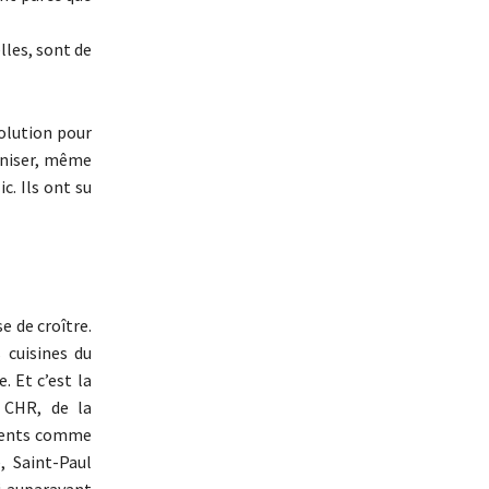
lles, sont de
olution pour
ganiser, même
c. Ils ont su
e de croître.
 cuisines du
. Et c’est la
u CHR, de la
clients comme
, Saint-Paul