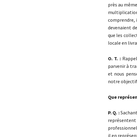
près au même 
multiplicatio
comprendre, i
devenaient de
que les colle
locale en livr
O. T. :
Rappelo
parvenir à tr
et nous pens
notre objectif
Que représen
P. Q. :
Sachant 
représentent 
professionnel
il en représen