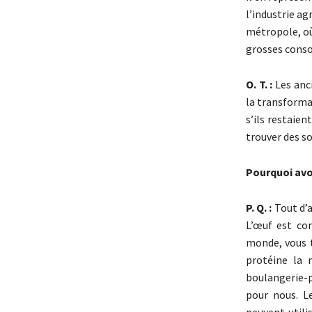
l’industrie a
métropole, où 
grosses cons
O. T. :
Les anci
la transforma
s’ils restaien
trouver des s
Pourquoi avoi
P. Q. :
Tout d’a
L’œuf est co
monde, vous tr
protéine la 
boulangerie-p
pour nous. L