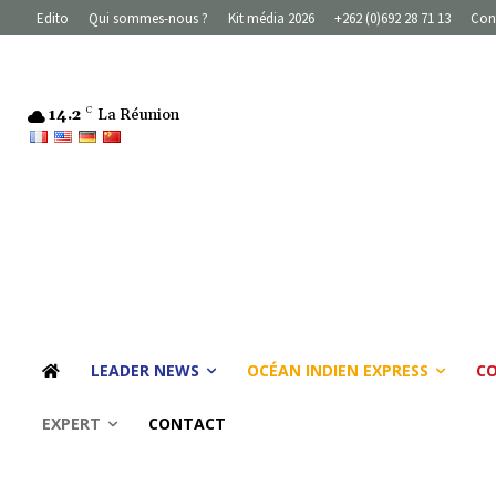
Edito
Qui sommes-nous ?
Kit média 2026
+262 (0)692 28 71 13
Con
14.2
C
La Réunion
LEADER NEWS
OCÉAN INDIEN EXPRESS
C
EXPERT
CONTACT