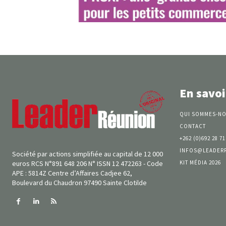
En savoi
QUI SOMMES-NO
CONTACT
+262 (0)692 28 71
INFOS@LEADER
Société par actions simplifiée au capital de 12 000
KIT MÉDIA 2026
euros RCS N°891 648 206 N° ISSN 12 472263 - Code
APE : 5814Z Centre d’Affaires Cadjee 62,
Boulevard du Chaudron 97490 Sainte Clotilde