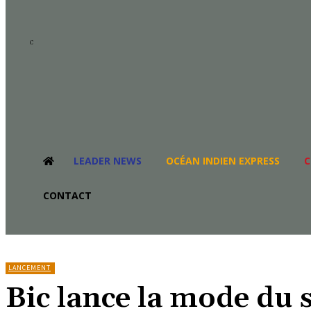
14.6
C
La Réunion
LEADER NEWS
OCÉAN INDIEN EXPRESS
C
CONTACT
LANCEMENT
Bic lance la mode du 