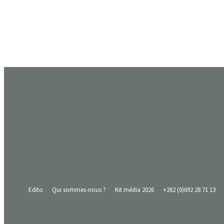
Se connecter.
Bienvenue! Connectez-vous à votre compte
votre nom d'utilisateur
votre mot de passe
Mot de passe oublié? Obtenir de l'aide
Politique de confidentialité
Récupération de mot de passe
Récupérez votre mot de passe
votre email
un mot de passe vous sera envoyé par email
Edito
Qui sommes-nous ?
Kit média 2026
+262 (0)692 28 71 13