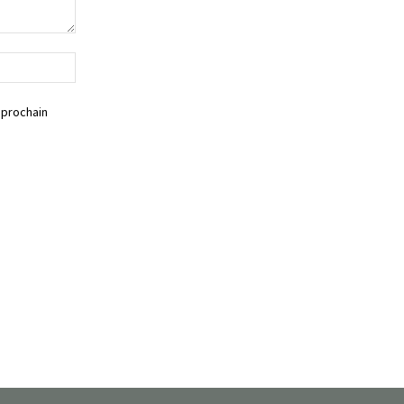
Siteweb
 prochain