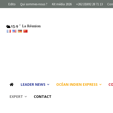
Edito
Qui sommes-nous ?
Kit média 2026
+262 (0)692 28 71 13
Con
15.9
C
La Réunion
LEADER NEWS
OCÉAN INDIEN EXPRESS
C
EXPERT
CONTACT