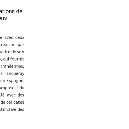
éations de
ons
e avec deux
création par
ualité de son
, qui fournit
terranéennes,
les Tanqueray
, en Espagne.
complexité du
llé avec des
 de délicates
stinctive des