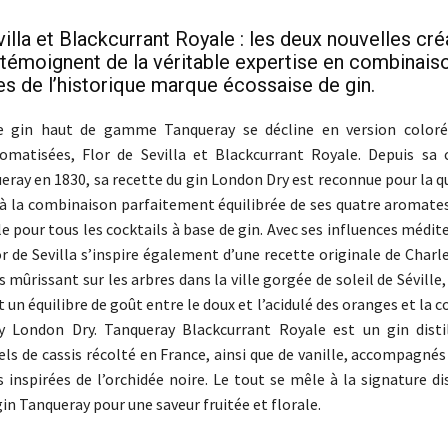
illa et Blackcurrant Royale : les deux nouvelles cr
témoignent de la véritable expertise en combinais
s de l’historique marque écossaise de gin.
 gin haut de gamme Tanqueray se décline en version coloré
omatisées, Flor de Sevilla et Blackcurrant Royale. Depuis sa 
eray en 1830, sa recette du gin London Dry est reconnue pour la q
e à la combinaison parfaitement équilibrée de ses quatre aromates
le pour tous les cocktails à base de gin. Avec ses influences médi
r de Sevilla s’inspire également d’une recette originale de Char
 mûrissant sur les arbres dans la ville gorgée de soleil de Séville
t un équilibre de goût entre le doux et l’acidulé des oranges et la 
y London Dry. Tanqueray Blackcurrant Royale est un gin disti
ls de cassis récolté en France, ainsi que de vanille, accompagnés
s inspirées de l’orchidée noire. Le tout se mêle à la signature di
in Tanqueray pour une saveur fruitée et florale.