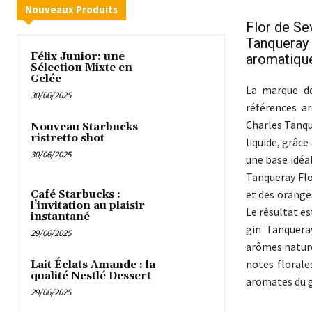
Nouveaux Produits
Flor de Sev
Tanqueray 
Félix Junior: une
aromatique
Sélection Mixte en
Gelée
La marque de
30/06/2025
références ar
Charles Tanqu
Nouveau Starbucks
ristretto shot
liquide, grâc
30/06/2025
une base idéa
Tanqueray Flo
et des oranges
Café Starbucks :
l’invitation au plaisir
Le résultat es
instantané
gin Tanquera
29/06/2025
arômes nature
notes florale
Lait Éclats Amande : la
qualité Nestlé Dessert
aromates du g
29/06/2025