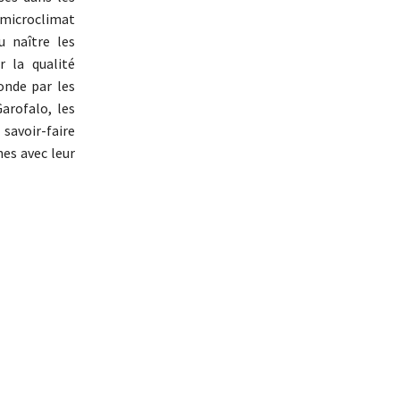
n microclimat
u naître les
r la qualité
onde par les
Garofalo, les
savoir-faire
nes avec leur