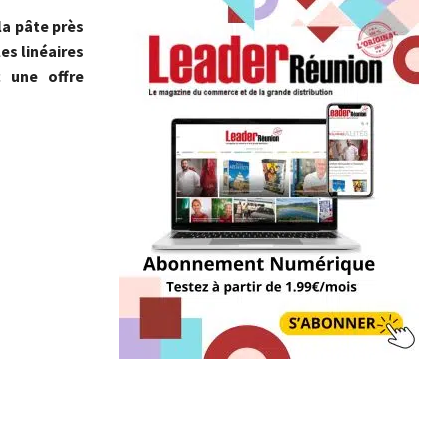
la pâte près
es linéaires
c une offre