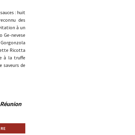
auces : huit
 reconnu des
vitation à un
co Ge-nevese
 Gorgonzola
ette Ricotta
à la truffe
e saveurs de
a Réunion