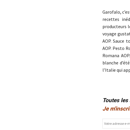
Garofalo, c’e
recettes iné
producteurs l
voyage gustat
AOP. Sauce t
AOP. Pesto R
Romana AOP. 
blanche d’ét
l’Italie qui a
Toutes les
Je m'inscri