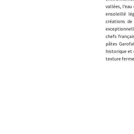
vallées, l’ea
ensoleillé l
créations de
exceptionnell
chefs françai
pâtes Garofal
historique et 
texture ferme 