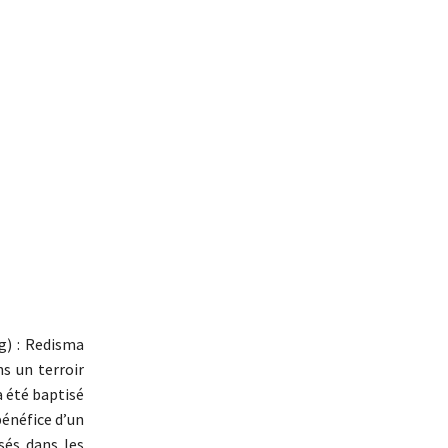
g) : Redisma
s un terroir
a été baptisé
bénéfice d’un
sés dans les