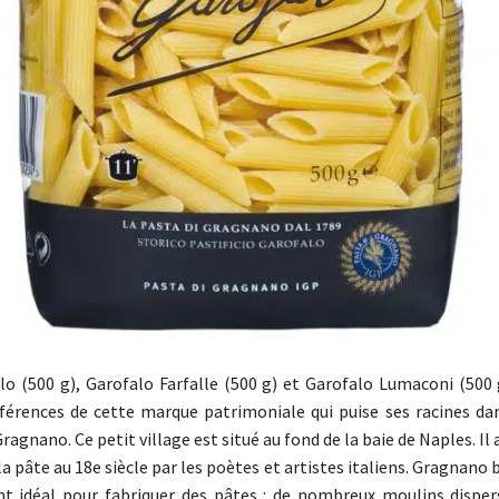
o (500 g), Garofalo Farfalle (500 g) et Garofalo Lumaconi (500 
éférences de cette marque patrimoniale qui puise ses racines dan
Gragnano. Ce petit village est situé au fond de la baie de Naples. Il 
la pâte au 18e siècle par les poètes et artistes italiens. Gragnano 
t idéal pour fabriquer des pâtes : de nombreux moulins disper