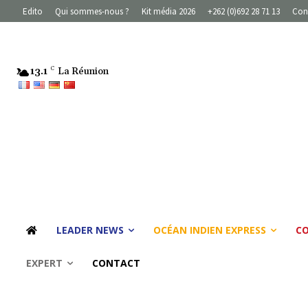
Edito
Qui sommes-nous ?
Kit média 2026
+262 (0)692 28 71 13
Con
13.1
C
La Réunion
LEADER NEWS
OCÉAN INDIEN EXPRESS
C
EXPERT
CONTACT