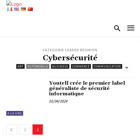
CATEGORIE LEADER REUNION
Cybersécurité
ART
AUTOMOBILE
BUSINESS
COMMERCE
COMMUNICATION
Youtell crée le premier label
généraliste de sécurité
informatique
01/04/2024
A LA UNE
1
2