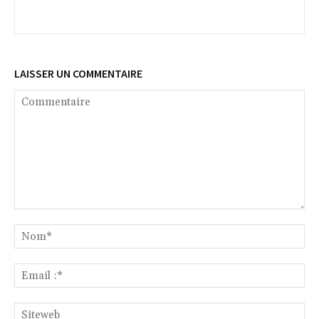
LAISSER UN COMMENTAIRE
Commentaire
No
Ema
:*
Si