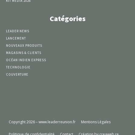
KIT MÉDIA 2026
Catégories
LEADER NEWS
LANCEMENT
NOUVEAUX PRODUITS
MAGASINS & CLIENTS
OCÉAN INDIEN EXPRESS
TECHNOLOGIE
COUVERTURE
Copyright 2026 – www.leaderreunion.fr
Mentions Légales
Politique de confidentialité
Contact
Création by creaweb.re