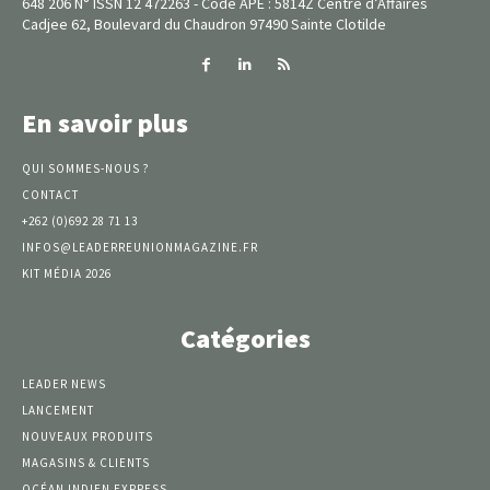
648 206 N° ISSN 12 472263 - Code APE : 5814Z Centre d’Affaires
Cadjee 62, Boulevard du Chaudron 97490 Sainte Clotilde
En savoir plus
QUI SOMMES-NOUS ?
CONTACT
+262 (0)692 28 71 13
INFOS@LEADERREUNIONMAGAZINE.FR
KIT MÉDIA 2026
Catégories
LEADER NEWS
LANCEMENT
NOUVEAUX PRODUITS
MAGASINS & CLIENTS
OCÉAN INDIEN EXPRESS