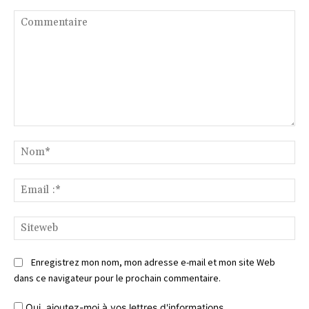
Commentaire
No
Ema
:*
Si
Enregistrez mon nom, mon adresse e-mail et mon site Web
dans ce navigateur pour le prochain commentaire.
Oui, ajoutez-moi à vos lettres d'informations