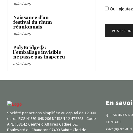
10/02/2026
Oui, ajoutez
Naissance d’un
festival du rhum
réunionnais
10/02/2026
PolyBridge® :
l’emballage invisible
ne passe pas inaperçu
01/02/2026
En savoi
Société par actions simplifiée au capital de 12 000
QUI SOMMES-NO
euros RCS N°891 648 206 N° ISSN 12 472263 - Code
CONTACT
APE : 5814Z Centre d’Affaires Cadjee 62,
Boulevard du Chaudron 97490 Sainte Clotilde
+262 (0)692 28 71