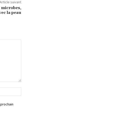
Article suivant
s microbes,
vec la peau
Siteweb
 prochain