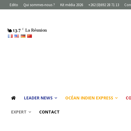
Edito
Qui sommes-nous ?
Kit média 2026
+262 (0)692 28 71 13
Con
13.7
C
La Réunion
LEADER NEWS
OCÉAN INDIEN EXPRESS
C
EXPERT
CONTACT