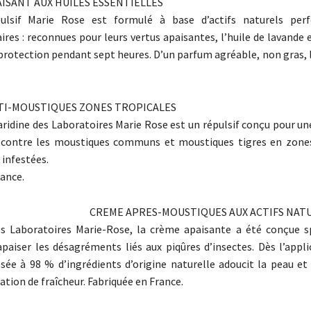
AISANT AUX HUILES ESSENTIELLES
ulsif Marie Rose est formulé à base d’actifs naturels per
es : reconnues pour leurs vertus apaisantes, l’huile de lavande e
protection pendant sept heures. D’un parfum agréable, non gras, 
TI-MOUSTIQUES ZONES TROPICALES
icaridine des Laboratoires Marie Rose est un répulsif conçu pour u
s contre les moustiques communs et moustiques tigres en zones
infestées.
rance.
CREME APRES-MOUSTIQUES AUX ACTIFS NAT
s Laboratoires Marie-Rose, la crème apaisante a été conçue 
apaiser les désagréments liés aux piqûres d’insectes. Dès l’appl
e à 98 % d’ingrédients d’origine naturelle adoucit la peau et
tion de fraîcheur. Fabriquée en France.