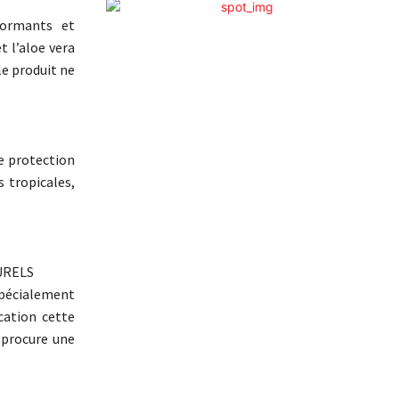
formants et
t l’aloe vera
le produit ne
ne protection
 tropicales,
URELS
spécialement
ication cette
 procure une