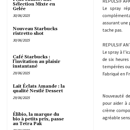
REPULSIF AP
Sélection Mixte en
Le spray rép
Gelée
complémentair
30/06/2025
assurant une 
Nouveau Starbucks
tache pas.
ristretto shot
30/06/2025
REPULSIF AN
Le spray à l’
Café Starbucks :
de six heure
l’invitation au plaisir
tempérées ou 
instantané
29/06/2025
Fabriqué en F
Lait Éclats Amande : la
qualité Nestlé Dessert
Nouveauté de
29/06/2025
pour aider à 
crème composé
Élibio, la marque du
agréable sensa
bio à petits prix, passe
au Tetra Pak