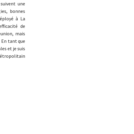
 suivent une
ies, bonnes
éployé à La
fficacité de
Réunion, mais
. En tant que
es et je suis
étropolitain