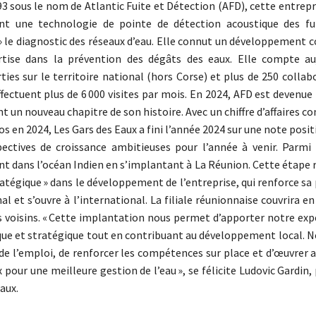
3 sous le nom de Atlantic Fuite et Détection (AFD), cette entrepr
nt une technologie de pointe de détection acoustique des fu
» le diagnostic des réseaux d’eau. Elle connut un développement 
rtise dans la prévention des dégâts des eaux. Elle compte au
ties sur le territoire national (hors Corse) et plus de 250 collab
ffectuent plus de 6 000 visites par mois. En 2024, AFD est devenue
 un nouveau chapitre de son histoire. Avec un chiffre d’affaires co
os en 2024, Les Gars des Eaux a fini l’année 2024 sur une note posi
ectives de croissance ambitieuses pour l’année à venir. Parmi c
 dans l’océan Indien en s’implantant à La Réunion. Cette étape 
ratégique » dans le développement de l’entreprise, qui renforce sa
al et s’ouvre à l’international. La filiale réunionnaise couvrira en e
es voisins. « Cette implantation nous permet d’apporter notre exp
ique et stratégique tout en contribuant au développement local.
r de l’emploi, de renforcer les compétences sur place et d’œuvrer 
 pour une meilleure gestion de l’eau », se félicite Ludovic Gardin,
aux.