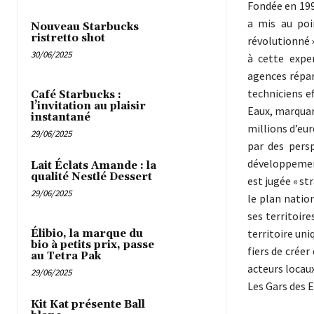
Fondée en 199
a mis au poi
Nouveau Starbucks
ristretto shot
révolutionné 
30/06/2025
à cette expe
agences répar
techniciens e
Café Starbucks :
l’invitation au plaisir
Eaux, marquant
instantané
millions d’eur
29/06/2025
par des persp
développement
Lait Éclats Amande : la
qualité Nestlé Dessert
est jugée « st
29/06/2025
le plan nation
ses territoir
territoire un
Élibio, la marque du
bio à petits prix, passe
fiers de crée
au Tetra Pak
acteurs locaux
29/06/2025
Les Gars des E
Kit Kat présente Ball