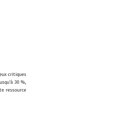
eux critiques
jusqu’à 30 %,
te ressource