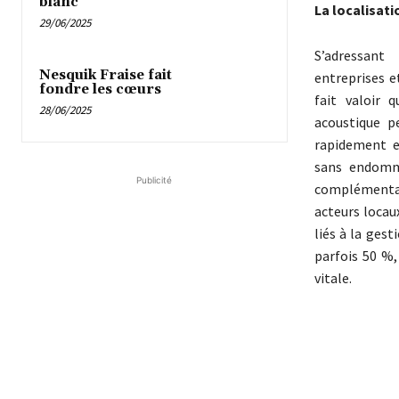
blanc
La localisati
29/06/2025
S’adressan
Nesquik Fraise fait
entreprises et
fondre les cœurs
fait valoir 
28/06/2025
acoustique p
rapidement e
sans endomma
Publicité
complémentar
acteurs locau
liés à la ges
parfois 50 %,
vitale.