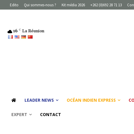
Edito
Qui sommes-nous ?
Kit média 2026
+262 (0)692 28 71 13
Con
16
C
La Réunion
LEADER NEWS
OCÉAN INDIEN EXPRESS
C
EXPERT
CONTACT