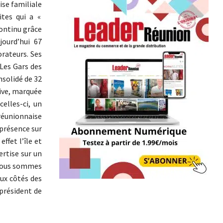
ise familiale
ites qui a «
continu grâce
jourd’hui 67
orateurs. Ses
 Les Gars des
nsolidé de 32
tive, marquée
elles-ci, un
réunionnaise
 présence sur
ffet l’île et
ertise sur un
 Nous sommes
aux côtés des
 président de