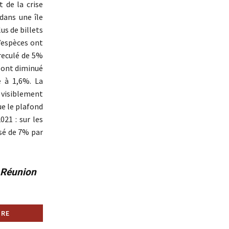
 de la crise
 dans une île
us de billets
d’espèces ont
 reculé de 5%
m ont diminué
 à 1,6%. La
visiblement
e le plafond
21 : sur les
ssé de 7% par
a Réunion