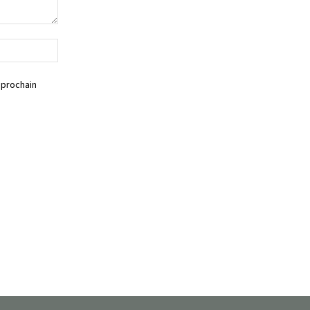
Siteweb
 prochain