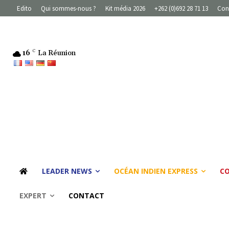
Edito
Qui sommes-nous ?
Kit média 2026
+262 (0)692 28 71 13
Con
16
C
La Réunion
LEADER NEWS
OCÉAN INDIEN EXPRESS
C
EXPERT
CONTACT