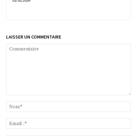
01/02/2026
LAISSER UN COMMENTAIRE
Commentaire
No
Ema
:*