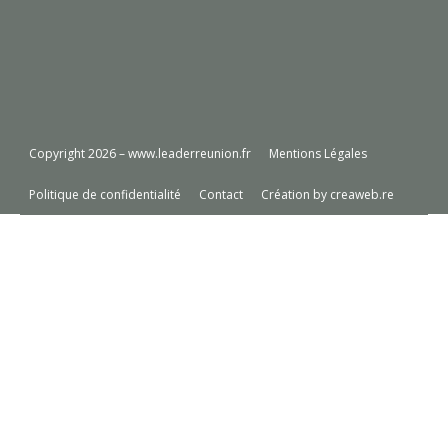
Copyright 2026 – www.leaderreunion.fr
Mentions Légales
Politique de confidentialité
Contact
Création by creaweb.re