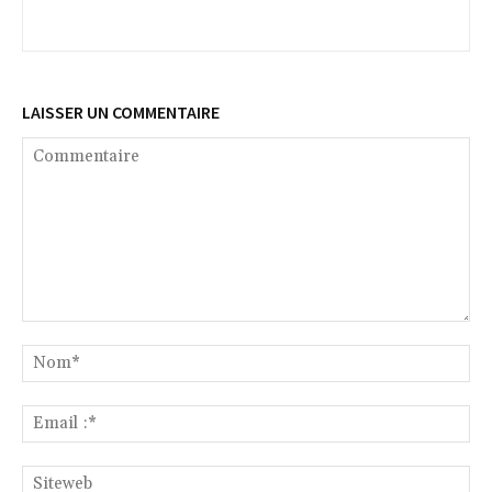
LAISSER UN COMMENTAIRE
Commentaire
No
Ema
:*
Si