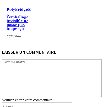
PolyBridge®
:
l’emballage
invisible ne
passe pas
inaperçu
01/02/2026
LAISSER UN COMMENTAIRE
Co
Veuillez entrer votre commentaire!
Nom*