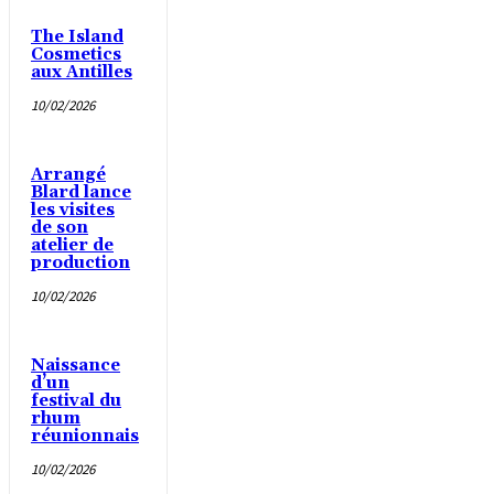
The Island
Cosmetics
aux Antilles
10/02/2026
Arrangé
Blard lance
les visites
de son
atelier de
production
10/02/2026
Naissance
d’un
festival du
rhum
réunionnais
10/02/2026