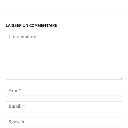
LAISSER UN COMMENTAIRE
Commentaire
No
Ema
:*
Si