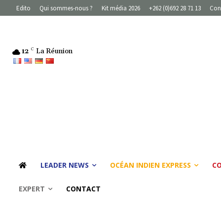
Edito
Qui sommes-nous ?
Kit média 2026
+262 (0)692 28 71 13
Con
12
C
La Réunion
LEADER NEWS
OCÉAN INDIEN EXPRESS
C
EXPERT
CONTACT