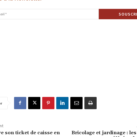
er
nt
e son ticket de caisse en
Bricolage et jardinage : le