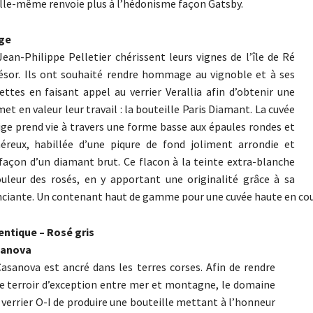
elle-même renvoie plus à l’hédonisme façon Gatsby.
ge
Jean-Philippe Pelletier chérissent leurs vignes de l’île de Ré
sor. Ils ont souhaité rendre hommage au vignoble et à ses
ettes en faisant appel au verrier Verallia afin d’obtenir une
met en valeur leur travail : la bouteille Paris Diamant. La cuvée
ige prend vie à travers une forme basse aux épaules rondes et
éreux, habillée d’une piqure de fond joliment arrondie et
 façon d’un diamant brut. Ce flacon à la teinte extra-blanche
uleur des rosés, en y apportant une originalité grâce à sa
enciante. Un contenant haut de gamme pour une cuvée haute en cou
entique – Rosé gris
sanova
sanova est ancré dans les terres corses. Afin de rendre
 terroir d’exception entre mer et montagne, le domaine
verrier O-I de produire une bouteille mettant à l’honneur