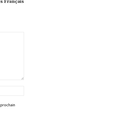
es Français
Siteweb
 prochain