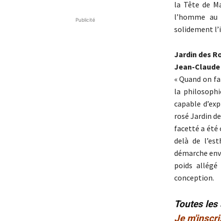
la Tête de Ma
l’homme au b
Publicité
solidement l’i
Jardin des R
Jean-Claude
« Quand on fai
la philosoph
capable d’exp
rosé Jardin de
facetté a été 
delà de l’est
démarche envi
poids allégé
conception.
Toutes les
Je m'inscri