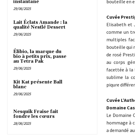
bouteille en 
instantané
29/06/2025
Cuvée Presti
Lait Éclats Amande : la
Elisabeth et 
qualité Nestlé Dessert
comme un tré
29/06/2025
multiples fac
bouteille qui 
Élibio, la marque du
de rosé Prest
bio à petits prix, passe
au Tetra Pak
au corps gén
29/06/2025
facettée à la
sublime la co
Kit Kat présente Ball
piqure différ
blanc
29/06/2025
Cuvée L’Auth
Domaine Ca
Nesquik Fraise fait
Le Domaine Ca
fondre les cœurs
hommage à ce
28/06/2025
a demandé au 