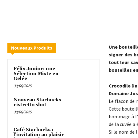
Une bouteill
Nouveaux Produits
signer des bo
tout leur sav
Félix Junior: une
bouteilles e
Sélection Mixte en
Gelée
Crocodile Da
30/06/2025
Domaine Jos
Nouveau Starbucks
Le flacon de r
ristretto shot
Cette bouteil
30/06/2025
hommage à l’e
de la cuvée a
Café Starbucks :
Si le nom de l
l’invitation au plaisir