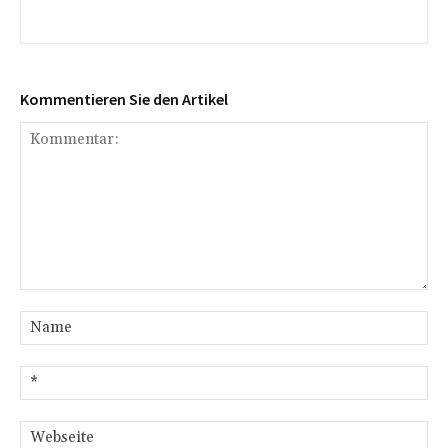
Kommentieren Sie den Artikel
Kommentar:
Na
E-
Mai
We