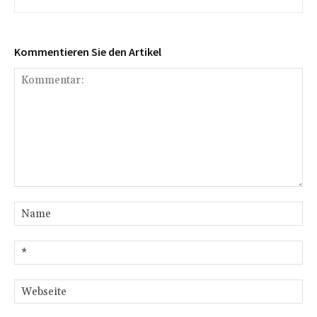
Kommentieren Sie den Artikel
Kommentar:
Na
E-
Mai
We