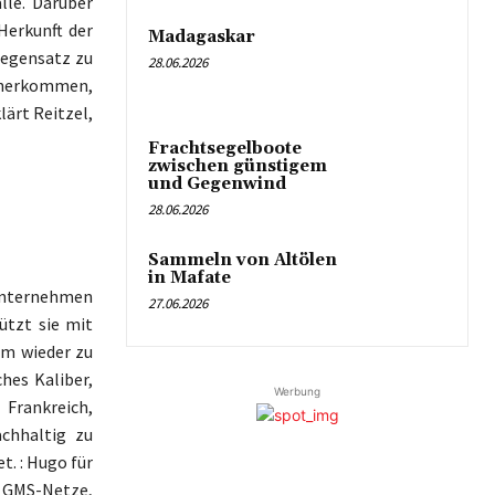
lle. Darüber
Herkunft der
Madagaskar
Gegensatz zu
28.06.2026
 herkommen,
ärt Reitzel,
Frachtsegelboote
zwischen günstigem
und Gegenwind
28.06.2026
Sammeln von Altölen
in Mafate
Unternehmen
27.06.2026
ützt sie mit
um wieder zu
hes Kaliber,
Werbung
 Frankreich,
achhaltig zu
t. : Hugo für
r GMS-Netze,