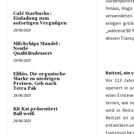
Gurkenpurist
hinaus, Hugo 
Café Starbucks :
verwendeten 
Einladung zum
einigen größ
sofortigen Vergnügen
„während 80 %
29/06/2025
dessen Transp
Milchchips Mandel :
Nestlé -
Qualitätsdessert
29/06/2025
Reitzel, ein 
Elibio, Die organische
Marke zu niedrigen
Vor 113 Jah
Preisen, Geh nach
operiert in u
Tetra Pak
einer Ernteve
29/06/2025
lernen, wie 
Kit Kat präsentiert
wird in Reit
Ball weiß
Reitzel ist 
29/06/2025
entwickeln un
französische 