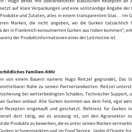
en : Hugo denkt mit überarbeiteten klassischen Rezepten an a
setzt auf klare Verpackungen und eine vollständige Angabe der 
Produkte und Zutaten, alles in einem transparenten Glas… Im 
eren Marken, die nicht angeben, wo die Gurken tatsächlich
 der in Frankreich konsumierten Gurken aus Indien kommen“, erkl
arenz der Produktinformationen eines der Leitmotive ist.
vorbildliches Familien-KMU
ren von einem Bauern namens Hugo Reitzel gegründet, Das 
nmittelbarer Nähe zu seinen Partnerlandwirten. Reitzel unterst
rsicherung bei wetterbedingten Schäden, Technischer Support, 
man Gurken anbaut. Alle Gurken kommen aus dem Feld, egal welc
zel-Rezepten eingekauft und geschätzt. Referenz für Gurken in
überall dort tätig, wo es ansässig ist, um den Agrarsektor n
d die Produkte zu bewerben, die es unter seinen Marken vermarkte
Gurken in Supermärkten und im Food Service, Jardin d’Orante fü