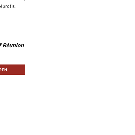
lprofis.
f Réunion