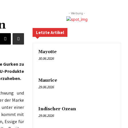
- Werbung -
n
Letzte Artikel
Mayotte
30.06.2026
ge Gurken zu
MU-Produkte
orzuheben.
Maurice
29.06.2026
Schwung und
er der Marke
 unter einer
Indischer Ozean
go kommt mit
29.06.2026
, Essige für