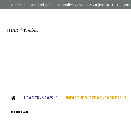
Bearbeitet
Wer sind wir ?
Kit-Medien 2026
+262 (0)692 28 71 13
Kont
13.7
C
Treffen
LEADER-NEWS
INDISCHER OZEAN-EXPRESS
KONTAKT