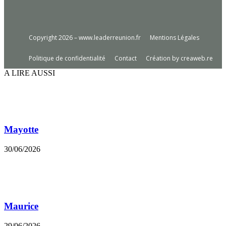
Copyright 2026 – www.leaderreunion.fr
Mentions Légales
Politique de confidentialité
Contact
Création by creaweb.re
A LIRE AUSSI
Mayotte
30/06/2026
Maurice
29/06/2026