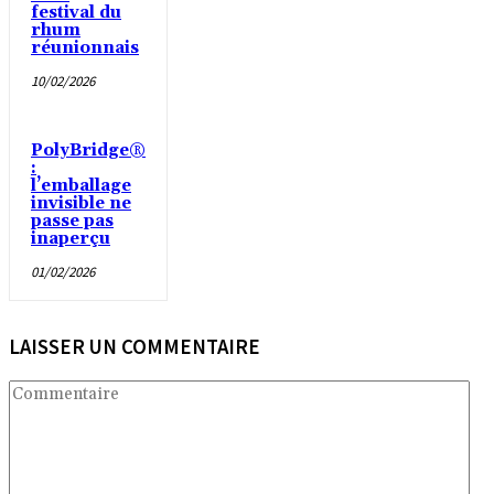
festival du
rhum
réunionnais
10/02/2026
PolyBridge®
:
l’emballage
invisible ne
passe pas
inaperçu
01/02/2026
LAISSER UN COMMENTAIRE
Co