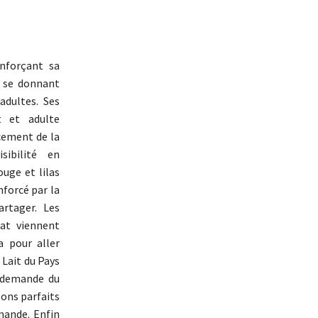
nforçant sa
n se donnant
adultes. Ses
t et adulte
cement de la
ibilité en
uge et lilas
nforcé par la
artager. Les
at viennent
 pour aller
 Lait du Pays
e demande du
ons parfaits
mande. Enfin