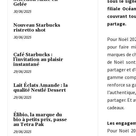
sous le sign
Gelée
filiale Océa
30/06/2025
couvrant tou
partage.
Nouveau Starbucks
ristretto shot
30/06/2025
Pour Noël 202
pour faire mi
marques de ch
Café Starbucks :
l’invitation au plaisir
de Noël sont 
instantané
partager et d’
29/06/2025
gamme complèt
renforce sa ga
Lait Éclats Amande : la
qualité Nestlé Dessert
l’authentiqu
29/06/2025
partager. Et a
cadeaux.
Élibio, la marque du
bio à petits prix, passe
Les engageme
au Tetra Pak
Pour Noël 20
29/06/2025