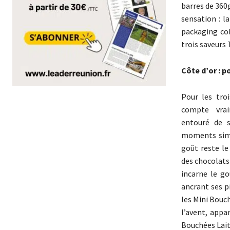
barres de 360g
sensation : l
packaging col
trois saveurs 
Côte d’or : p
Pour les troi
compte vrai
entouré de 
moments simp
goût reste l
des chocolats 
incarne le g
ancrant ses p
les Mini Bouch
l’avent, appa
Bouchées Lait 