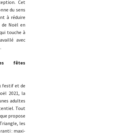
ception. Cet
onne du sens
ant à réduire
s de Noël en
qui touche à
availlé avec
.
es fêtes
 festif et de
oël 2021, la
unes adultes
entiel. Tout
arque propose
Triangle, les
ranti : maxi-