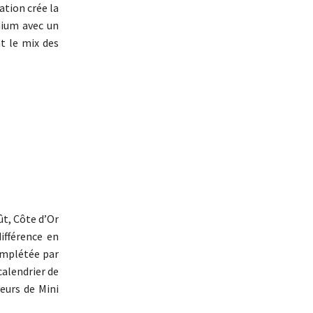
ation crée la
mium avec un
nt le mix des
ût, Côte d’Or
ifférence en
omplétée par
calendrier de
eurs de Mini