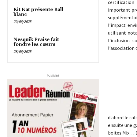
certificatio
important pr
Kit Kat présente Ball
blanc
supplémentair
29/06/2025
l’impact envi
utilisant no
Nesquik Fraise fait
l’inclusion 
fondre les cœurs
l’association 
28/06/2025
Publicité
d’abord le ca
ensuite une g
boites Mix… E