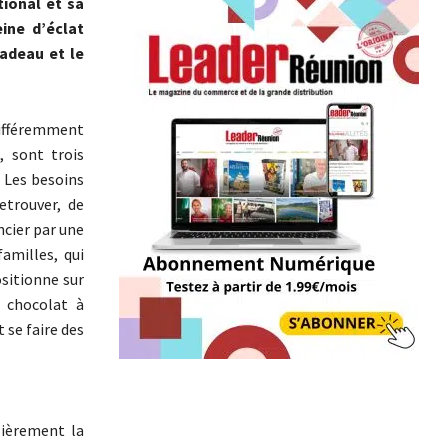
tional et sa
ine d’éclat
adeau et le
 différemment
, sont trois
 Les besoins
etrouver, de
ncier par une
amilles, qui
ositionne sur
e chocolat à
 se faire des
lièrement la