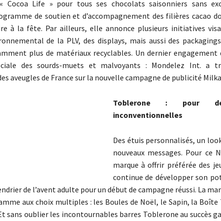
n « Cocoa Life » pour tous ses chocolats saisonniers sans ex
ogramme de soutien et d’accompagnement des filières cacao d
e à la fête. Par ailleurs, elle annonce plusieurs initiatives vis
ronnemental de la PLV, des displays, mais aussi des packaging
tamment plus de matériaux recyclables. Un dernier engagement 
sociale des sourds-muets et malvoyants : Mondelez Int. a tr
des aveugles de France sur la nouvelle campagne de publicité Milka
Toblerone : pour d
inconventionnelles
Des étuis personnalisés, un look
nouveaux messages. Pour ce N
marque à offrir préférée des je
continue de développer son pot
lendrier de l’avent adulte pour un début de campagne réussi. La m
amme aux choix multiples : les Boules de Noël, le Sapin, la Boîte 
t sans oublier les incontournables barres Toblerone au succès ga