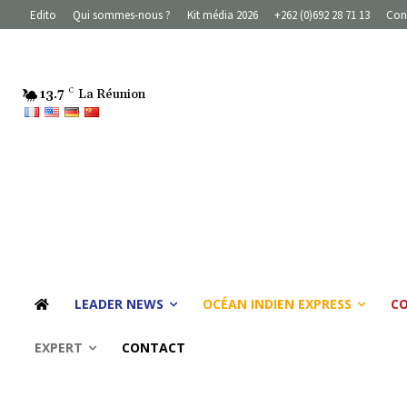
Edito
Qui sommes-nous ?
Kit média 2026
+262 (0)692 28 71 13
Con
13.7
C
La Réunion
LEADER NEWS
OCÉAN INDIEN EXPRESS
C
EXPERT
CONTACT