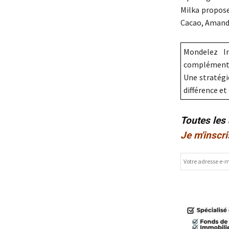
Milka propose
Cacao, Amande
Mondelez I
complémenta
Une stratégie
différence e
Toutes les
Je m'inscri