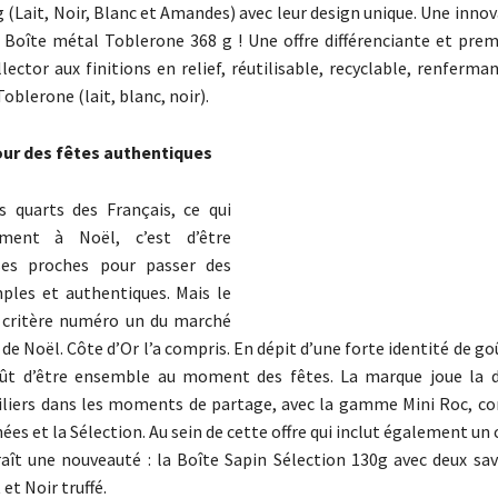
 (Lait, Noir, Blanc et Amandes) avec leur design unique. Une innov
a Boîte métal Toblerone 368 g ! Une offre différenciante et pre
lector aux finitions en relief, réutilisable, recyclable, renferma
Toblerone (lait, blanc, noir).
our des fêtes authentiques
s quarts des Français, ce qui
ment à Noël, c’est d’être
ses proches pour passer des
les et authentiques. Mais le
e critère numéro un du marché
de Noël. Côte d’Or l’a compris. En dépit d’une forte identité de go
oût d’être ensemble au moment des fêtes. La marque joue la d
iliers dans les moments de partage, avec la gamme Mini Roc, c
ées et la Sélection. Au sein de cette offre qui inclut également un 
raît une nouveauté : la Boîte Sapin Sélection 130g avec deux sav
et Noir truffé.