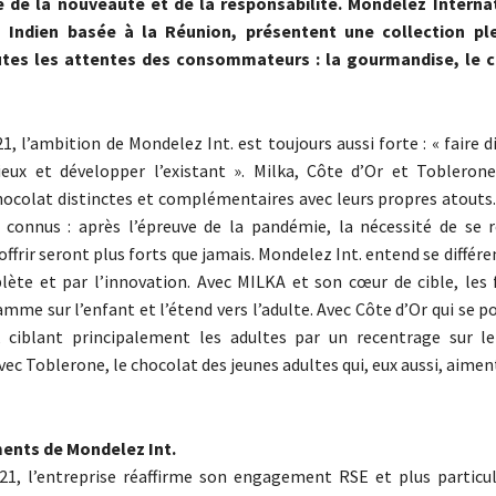
e de la nouveauté et de la responsabilité. Mondelez Interna
n Indien basée à la Réunion, présentent une collection ple
tes les attentes des consommateurs : la gourmandise, le c
1, l’ambition de Mondelez Int. est toujours aussi forte : « faire
eux et développer l’existant ». Milka, Côte d’Or et Toblerone
ocolat distinctes et complémentaires avec leurs propres atouts.
connus : après l’épreuve de la pandémie, la nécessité de se r
offrir seront plus forts que jamais. Mondelez Int. entend se différe
e et par l’innovation. Avec MILKA et son cœur de cible, les f
mme sur l’enfant et l’étend vers l’adulte. Avec Côte d’Or qui se p
e, ciblant principalement les adultes par un recentrage sur l
vec Toblerone, le chocolat des jeunes adultes qui, eux aussi, aiment
nts de Mondelez Int.
21, l’entreprise réaffirme son engagement RSE et plus particu