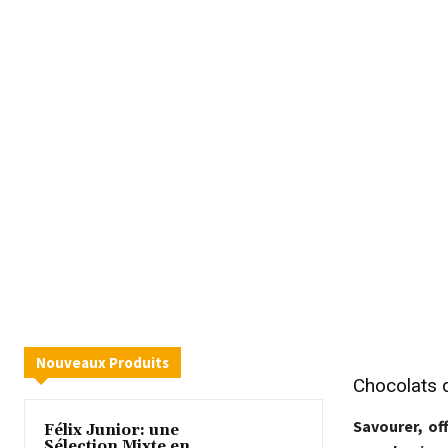
Nouveaux Produits
Chocolats 
Savourer, of
Félix Junior: une
Sélection Mixte en