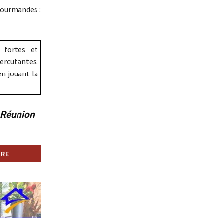
gourmandes :
 fortes et
ercutantes.
en jouant la
a Réunion