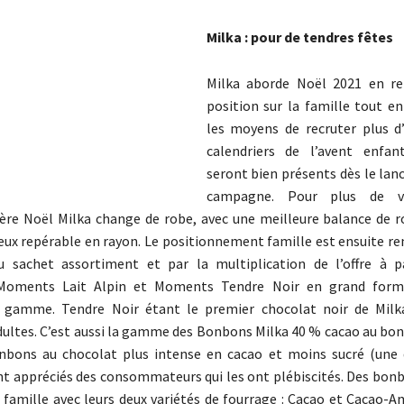
Milka : pour de tendres fêtes
Milka aborde Noël 2021 en re
position sur la famille tout e
les moyens de recruter plus d’
calendriers de l’avent enfan
seront bien présents dès le lan
campagne. Pour plus de vis
ère Noël Milka change de robe, avec une meilleure balance de ro
ieux repérable en rayon. Le positionnement famille est ensuite re
u sachet assortiment et par la multiplication de l’offre à p
 Moments Lait Alpin et Moments Tendre Noir en grand form
 gamme. Tendre Noir étant le premier chocolat noir de Milka
adultes. C’est aussi la gamme des Bonbons Milka 40 % cacao au bon
onbons au chocolat plus intense en cacao et moins sucré (un
t appréciés des consommateurs qui les ont plébiscités. Des bonb
 famille avec leurs deux variétés de fourrage : Cacao et Cacao-A