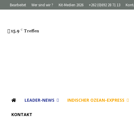
Bearbeitet
Wer sind wir ?
Kit-Medien 2026
+262 (0)692 28 71 13
Kont
15.9
C
Treffen
LEADER-NEWS
INDISCHER OZEAN-EXPRESS
KONTAKT