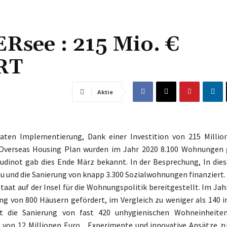
ee : 215 Mio. €
RT
Aktie
ten Implementierung, Dank einer Investition von 215 Millio
verseas Housing Plan wurden im Jahr 2020 8.100 Wohnungen 
 Oudinot gab dies Ende März bekannt. In der Besprechung, In d
u und die Sanierung von knapp 3.300 Sozialwohnungen finanziert. 
Staat auf der Insel für die Wohnungspolitik bereitgestellt. Im Ja
ng von 800 Häusern gefördert, im Vergleich zu weniger als 140 i
 die Sanierung von fast 420 unhygienischen Wohneinheiten
von 12 Millionen Euro. „Experimente und innovative Ansätze z