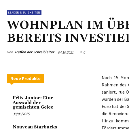
LEADER-NEUIGKEITEN
WOHNPLAN IM ÜBERs
BEREITS INVESTIE
Von
Treffen der Schreibleiter
04.10.2021
0
Nach 15 Mona
Neue Produkte
Rahmen des O
saniert, rue
Félix Junior: Eine
wurden der Ba
Auswahl der
Euro hat der 
gemischten Gelee
die Renovieru
30/06/2025
Hinzu kommt
Nouveau Starbucks
Fördersumme 