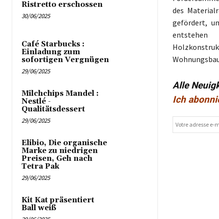
Ristretto erschossen
des Material
30/06/2025
gefördert, u
entstehen 
Café Starbucks :
Holzkonstrukt
Einladung zum
Wohnungsbau i
sofortigen Vergnügen
29/06/2025
Alle Neuig
Milchchips Mandel :
Ich abonni
Nestlé -
Qualitätsdessert
29/06/2025
Elibio, Die organische
Marke zu niedrigen
Preisen, Geh nach
Tetra Pak
29/06/2025
Kit Kat präsentiert
Ball weiß