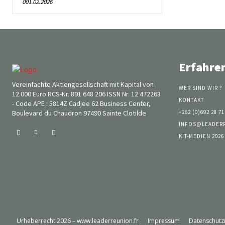
001.02.2026
Erfahre
Vereinfachte Aktiengesellschaft mit Kapital von
WER SIND WIR ?
12.000 Euro RCS-Nr. 891 648 206 ISSN Nr. 12 472263
KONTAKT
- Code APE : 5814Z Cadjee 62 Business Center,
Boulevard du Chaudron 97490 Sainte Clotilde
+262 (0)692 28 71
INFOS@LEADER
KIT-MEDIEN 2026
Urheberrecht 2026 – www.leaderreunion.fr
Impressum
Datenschutzr