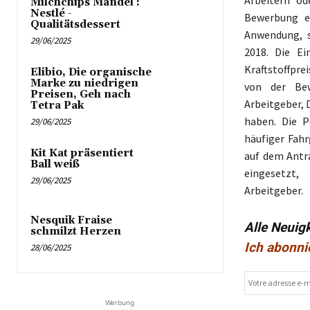
Milchchips Mandel :
Nestlé -
Bewerbung er
Qualitätsdessert
Anwendung, s
29/06/2025
2018. Die Ei
Kraftstoffpre
Elibio, Die organische
Marke zu niedrigen
von der Bew
Preisen, Geh nach
Arbeitgeber, D
Tetra Pak
haben. Die P
29/06/2025
häufiger Fahr
Kit Kat präsentiert
auf dem Antra
Ball weiß
eingesetzt,
29/06/2025
Arbeitgeber.
Nesquik Fraise
Alle Neuig
schmilzt Herzen
Ich abonni
28/06/2025
Werbung