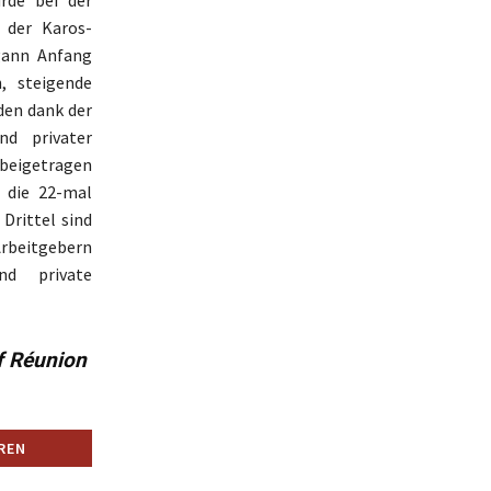
 der Karos-
egann Anfang
, steigende
nden dank der
nd privater
l beigetragen
 die 22-mal
Drittel sind
Arbeitgebern
und private
f Réunion