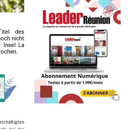
itel des
noch nicht
r Insel La
rochen.
eschäftigten
rde bei der