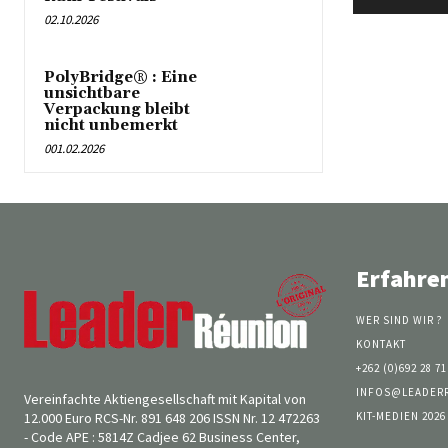
02.10.2026
PolyBridge® : Eine
unsichtbare
Verpackung bleibt
nicht unbemerkt
001.02.2026
Erfahre
WER SIND WIR ?
KONTAKT
+262 (0)692 28 71
INFOS@LEADER
Vereinfachte Aktiengesellschaft mit Kapital von
KIT-MEDIEN 2026
12.000 Euro RCS-Nr. 891 648 206 ISSN Nr. 12 472263
- Code APE : 5814Z Cadjee 62 Business Center,