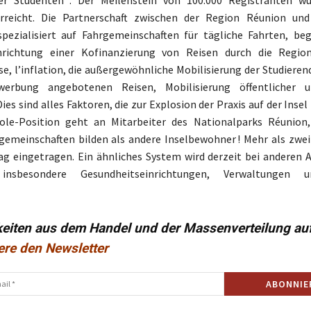
reicht. Die Partnerschaft zwischen der Region Réunion und
pezialisiert auf Fahrgemeinschaften für tägliche Fahrten, b
nrichtung einer Kofinanzierung von Reisen durch die Region
ise, l’inflation, die außergewöhnliche Mobilisierung der Studiere
erbung angebotenen Reisen, Mobilisierung öffentlicher u
ies sind alles Faktoren, die zur Explosion der Praxis auf der Inse
ole-Position geht an Mitarbeiter des Nationalparks Réunion,
gemeinschaften bilden als andere Inselbewohner ! Mehr als zwei 
g eingetragen. Ein ähnliches System wird derzeit bei anderen 
 insbesondere Gesundheitseinrichtungen, Verwaltungen 
keiten aus dem Handel und der Massenverteilung au
ere den Newsletter