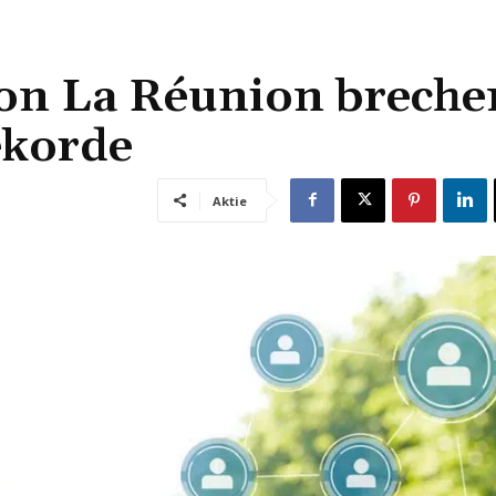
on La Réunion breche
ekorde
Aktie