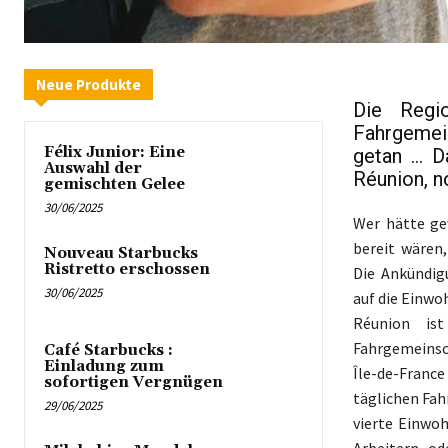
Neue Produkte
Die Regi
Fahrgemein
Félix Junior: Eine
getan ... 
Auswahl der
Réunion, n
gemischten Gelee
30/06/2025
Wer hätte ge
bereit wären,
Nouveau Starbucks
Ristretto erschossen
Die Ankündig
30/06/2025
auf die Einwoh
Réunion ist
Fahrgemeinsch
Café Starbucks :
Einladung zum
Île-de-Franc
sofortigen Vergnügen
täglichen Fah
29/06/2025
vierte Einwoh
Arbeitern od