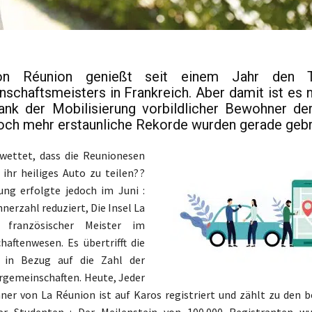
on Réunion genießt seit einem Jahr den T
schaftsmeisters in Frankreich. Aber damit ist es 
Dank der Mobilisierung vorbildlicher Bewohner de
och mehr erstaunliche Rekorde wurden gerade geb
wettet, dass die Reunionesen
 ihr heiliges Auto zu teilen? ?
ung erfolgte jedoch im Juni :
nerzahl reduziert, Die Insel La
 französischer Meister im
aftenwesen. Es übertrifft die
e in Bezug auf die Zahl der
rgemeinschaften. Heute, Jeder
ner von La Réunion ist auf Karos registriert und zählt zu den b
er Studenten : Der Meilenstein von 100.000 Registranten wu