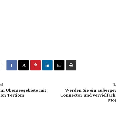
el
Nä
 in Überseegebiete mit
Werden Sie ein außerge
ion Tertiom
Connector und vervielfach
Mög