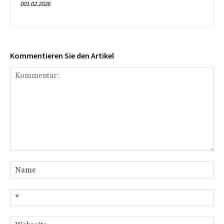
001.02.2026
Kommentieren Sie den Artikel
Kommentar:
Na
E-
Mai
We