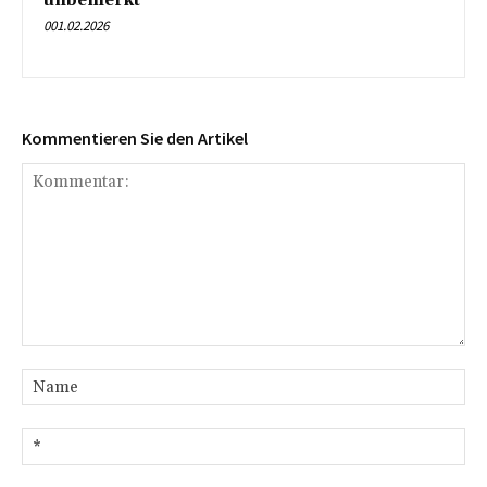
unbemerkt
001.02.2026
Kommentieren Sie den Artikel
Kommentar:
Na
E-
Mai