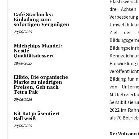
Plastikversc
drei Achsen
Café Starbucks :
Verbesserung
Einladung zum
Umweltbildung
sofortigen Vergnügen
Ziel der P
29/06/2025
Bildungsgemei
Milchchips Mandel :
Bildungseinr
Nestlé -
Kennzeichnun
Qualitätsdessert
Entwicklung
29/06/2025
veröffentlich
Elibio, Die organische
Bildung für 
Marke zu niedrigen
von Untern
Preisen, Geh nach
Tetra Pak
Mitbefreie
29/06/2025
Sensibilisie
2022 im Rahme
Kit Kat präsentiert
als 70 Betrieb
Ball weiß
29/06/2025
Der Volcano