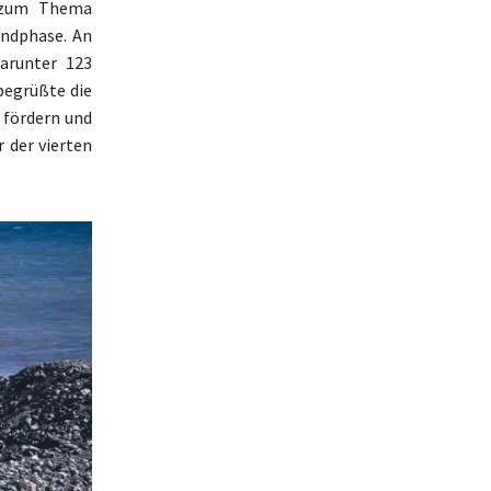
l zum Thema
Endphase. An
arunter 123
 begrüßte die
u fördern und
 der vierten