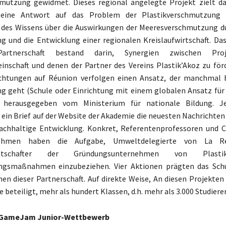
hmutzung gewidmet. Dieses regional angelegte Projekt zielt da
 eine Antwort auf das Problem der Plastikverschmutzung
 des Wissens über die Auswirkungen der Meeresverschmutzung du
 und die Entwicklung einer regionalen Kreislaufwirtschaft. Da
artnerschaft bestand darin, Synergien zwischen Pro
nschaft und denen der Partner des Vereins Plastik’Akoz zu förd
ichtungen auf Réunion verfolgen einen Ansatz, der manchmal 
g geht (Schule oder Einrichtung mit einem globalen Ansatz für
) herausgegeben vom Ministerium für nationale Bildung. 
t ein Brief auf der Website der Akademie die neuesten Nachricht
nachhaltige Entwicklung. Konkret, Referentenprofessoren und
ehmen haben die Aufgabe, Umweltdelegierte von La R
rbotschafter der Gründungsunternehmen von Plasti
rungsmaßnahmen einzubeziehen. Vier Aktionen prägten das Sch
n dieser Partnerschaft. Auf direkte Weise, An diesen Projekte
e beteiligt, mehr als hundert Klassen, d.h. mehr als 3.000 Studiere
 GameJam Junior-Wettbewerb