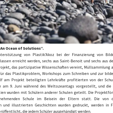
„An Ocean of Solutions“.
terstützung von Plastik’Akoz bei der Finanzierung von Bild
assen erreicht werden, sechs aus Saint-Benoit und sechs aus d
jekt, das partizipative Wissenschaften vereint, Müllsammlung a
für das Plastikproblem, Workshops zum Schreiben und zur bild
f am Projekt beteiligten Lehrkräfte profitierten von der Schu
e am 9. Juni während des Weltozeantags vorgestellt, und die
ien wurden mit Schülern anderer Schulen geteilt. Die Projektfö
ilnehmenden Schule im Beisein der Eltern statt. Die von 
n und illustrierten Geschichten wurden gedruckt, werden in 
röffentlicht, die jedem Schüler ausgehändigt werden.