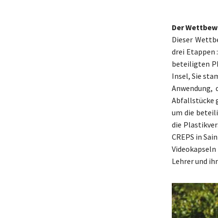
Der Wettbewe
Dieser Wettbe
drei Etappen 
beteiligten P
Insel, Sie st
Anwendung, d
Abfallstücke 
um die betei
die Plastikve
CREPS in Sain
Videokapseln
Lehrer und ihr