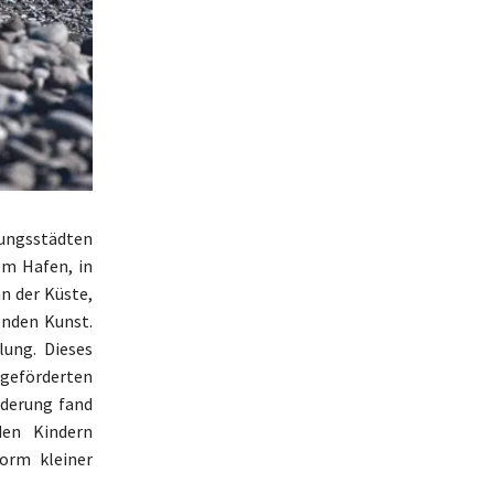
ungsstädten
em Hafen, in
n der Küste,
enden Kunst.
lung. Dieses
 geförderten
rderung fand
den Kindern
Form kleiner