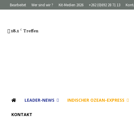
Bearbeitet
Wer sind wir ?
Kit-Medien 2026
+262 (0)692 28 71 13
Kont
18.1
C
Treffen
LEADER-NEWS
INDISCHER OZEAN-EXPRESS
KONTAKT