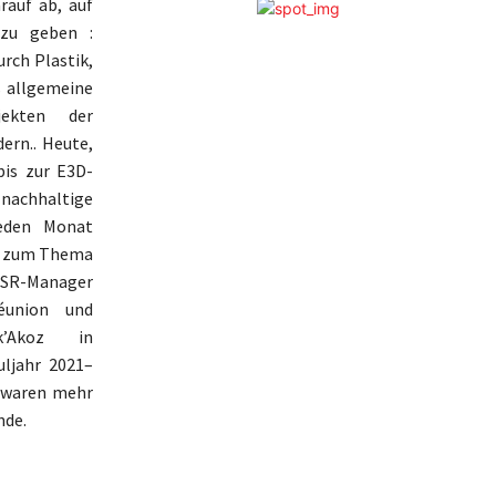
rauf ab, auf
 zu geben :
rch Plastik,
s allgemeine
jekten der
ern.. Heute,
bis zur E3D-
 nachhaltige
Jeden Monat
en zum Thema
 CSR-Manager
éunion und
k’Akoz in
uljahr 2021–
n waren mehr
nde.