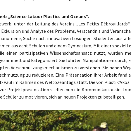
rb „Science Lakour Plastics and Oceans“.
werb, unter der Leitung des Vereins „Les Petits Débrouillards“.,
: Exkursion und Analyse des Problems, Verständnis und Veranscha
hänomene, Suche nach innovativen Lösungen. Studenten aus alle
ammen aus acht Schulen und einem Gymnasium, Mit einer speziell 
ie einen partizipativen Wissenschaftsansatz nutzt, wurden me
gesammelt und kategorisiert. Sie führten Manipulationen durch, 
ligten Verschmutzungsmechanismen zu verstehen. Sie haben We
rschmutzung zu reduzieren. Eine Präsentation ihrer Arbeit fand a
t-Paul im Rahmen des Weltozeantags statt. Die von Plastik’Akoz 
 zur Projektpräsentation stellen nun ein Kommunikationsinstru
e Schüler zu motivieren, sich an neuen Projekten zu beteiligen.