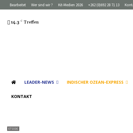
Bearbeitet
Wer sind wir ?
Kit-Medien 2026
+262 (0)692 28 71 13
Kont
14.3
C
Treffen
LEADER-NEWS
INDISCHER OZEAN-EXPRESS
KONTAKT
ETÜDE