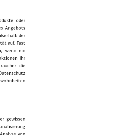
odukte oder
es Angebots
ußerhalb der
ät auf. Fast
n, wenn ein
ktionen ihr
raucher die
 Datenschutz
ewohnheiten
ner gewissen
onalisierung
 Analyse von