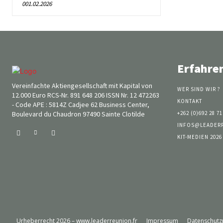
001.02.2026
Erfahre
Vereinfachte Aktiengesellschaft mit Kapital von
WER SIND WIR ?
12.000 Euro RCS-Nr. 891 648 206 ISSN Nr. 12 472263
KONTAKT
- Code APE : 5814Z Cadjee 62 Business Center,
Boulevard du Chaudron 97490 Sainte Clotilde
+262 (0)692 28 71
INFOS@LEADER
KIT-MEDIEN 2026
Urheberrecht 2026 – www.leaderreunion.fr
Impressum
Datenschutzr