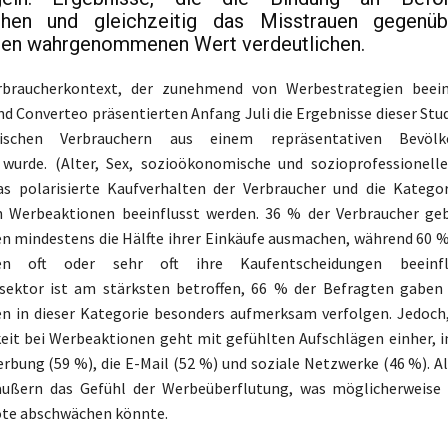
ichen und gleichzeitig das Misstrauen gegenü
chen wahrgenommenen Wert verdeutlichen.
braucherkontext, der zunehmend von Werbestrategien beeinf
d Converteo präsentierten Anfang Juli die Ergebnisse dieser Stud
ischen Verbrauchern aus einem repräsentativen Bevölke
 wurde. (Alter, Sex, sozioökonomische und sozioprofessionelle
as polarisierte Kaufverhalten der Verbraucher und die Katego
n Werbeaktionen beeinflusst werden. 36 % der Verbraucher ge
 mindestens die Hälfte ihrer Einkäufe ausmachen, während 60 %
en oft oder sehr oft ihre Kaufentscheidungen beeinfl
sektor ist am stärksten betroffen, 66 % der Befragten gaben 
n in dieser Kategorie besonders aufmerksam verfolgen. Jedoch
it bei Werbeaktionen geht mit gefühlten Aufschlägen einher, 
rbung (59 %), die E-Mail (52 %) und soziale Netzwerke (46 %). Al
äußern das Gefühl der Werbeüberflutung, was möglicherweise 
ote abschwächen könnte.