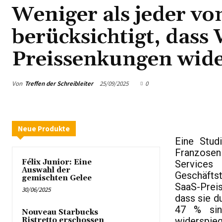
Weniger als jeder vo
berücksichtigt, dass
Preissenkungen wide
Von
Treffen der Schreibleiter
25/09/2025
0
Neue Produkte
Eine Stud
Franzose
Félix Junior: Eine
Services
Auswahl der
Geschäfts
gemischten Gelee
SaaS-Preis
30/06/2025
dass sie d
47 % sin
Nouveau Starbucks
widerspi
Ristretto erschossen