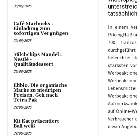
unterstre
30/06/2025
tatsächli
Café Starbucks :
In einem Ver
Einladung zum
sofortigen Vergnügen
PricingHUB un
29/06/2025
700 französ
durchgeführt
Milchchips Mandel :
beleuchtet d
Nestlé -
Qualitätsdessert
stärksten vo
29/06/2025
Werbeaktionen
Werbeaktion
Elibio, Die organische
Lebensmittel
Marke zu niedrigen
Preisen, Geh nach
Werbeaktione
Tetra Pak
Aufmerksamke
29/06/2025
auf Online-We
Verbraucher 
Kit Kat präsentiert
dieser Angeb
Ball weiß
29/06/2025