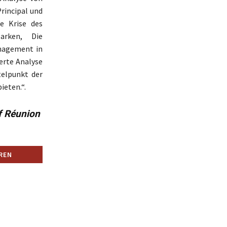
rincipal und
e Krise des
arken, Die
anagement in
erte Analyse
elpunkt der
ieten.“.
f Réunion