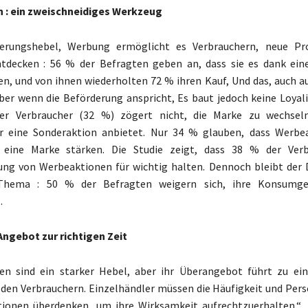
 : ein zweischneidiges Werkzeug
ierungshebel, Werbung ermöglicht es Verbrauchern, neue Pr
tdecken : 56 % der Befragten geben an, dass sie es dank ein
n, und von ihnen wiederholten 72 % ihren Kauf, Und das, auch a
er wenn die Beförderung anspricht, Es baut jedoch keine Loyalit
der Verbraucher (32 %) zögert nicht, die Marke zu wechsel
 eine Sonderaktion anbietet. Nur 34 % glauben, dass Werbea
 eine Marke stärken. Die Studie zeigt, dass 38 % der Verb
rung von Werbeaktionen für wichtig halten. Dennoch bleibt der
Thema : 50 % der Befragten weigern sich, ihre Konsumg
.
Angebot zur richtigen Zeit
en sind ein starker Hebel, aber ihr Überangebot führt zu ei
 den Verbrauchern. Einzelhändler müssen die Häufigkeit und Pers
ionen überdenken, um ihre Wirksamkeit aufrechtzuerhalten.“,