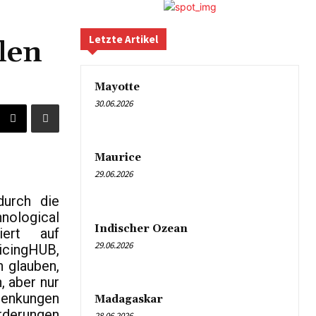
Letzte Artikel
len
Mayotte
30.06.2026
Maurice
29.06.2026
durch die
ological
Indischer Ozean
iert auf
29.06.2026
icingHUB,
n glauben,
 aber nur
enkungen
Madagaskar
derungen
28.06.2026