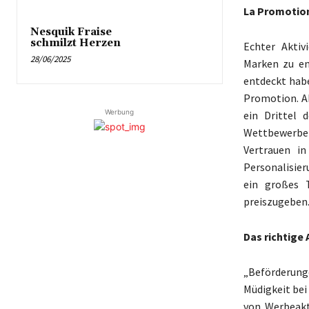
La Promotion
Nesquik Fraise
schmilzt Herzen
Echter Aktiv
28/06/2025
Marken zu en
entdeckt habe
Promotion. Ab
Werbung
ein Drittel 
Wettbewerber
Vertrauen in
Personalisie
ein großes 
preiszugeben.
Das richtige 
„Beförderung
Müdigkeit bei
von Werbeakt