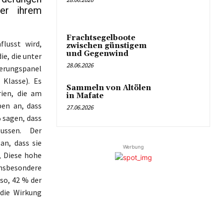
ber ihrem
Frachtsegelboote
lusst wird,
zwischen günstigem
und Gegenwind
ie, die unter
28.06.2026
rungspanel
 Klasse). Es
Sammeln von Altölen
rien, die am
in Mafate
ben an, dass
27.06.2026
 sagen, dass
ussen. Der
an, dass sie
Werbung
, Diese hohe
insbesondere
so, 42 % der
die Wirkung