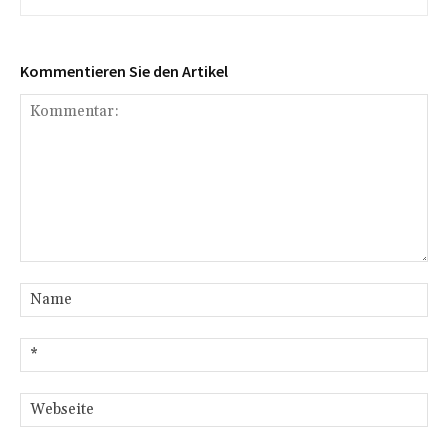
Kommentieren Sie den Artikel
Kommentar:
Na
E-
Mai
We