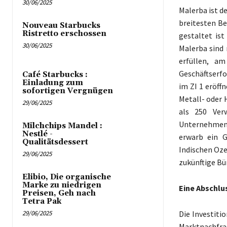
30/06/2025
Malerba ist d
breitesten Be
Nouveau Starbucks
Ristretto erschossen
gestaltet ist
30/06/2025
Malerba sind
erfüllen, am
Geschäftserfo
Café Starbucks :
Einladung zum
im ZI 1 eröff
sofortigen Vergnügen
Metall- oder 
29/06/2025
als 250 Ver
Unternehmens
Milchchips Mandel :
Nestlé -
erwarb ein G
Qualitätsdessert
Indischen Oze
29/06/2025
zukünftige Bü
Elibio, Die organische
Marke zu niedrigen
Eine Abschlu
Preisen, Geh nach
Tetra Pak
Die Investiti
29/06/2025
Marktnachfra