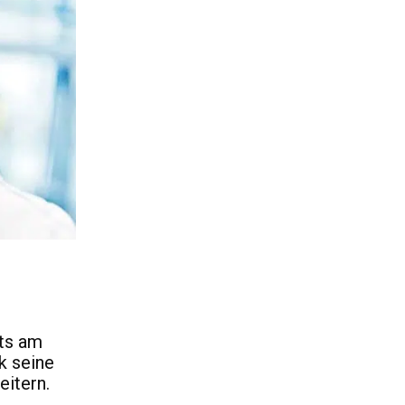
rts am
k seine
eitern.