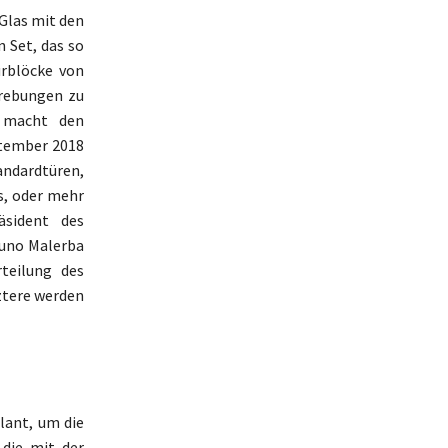
 Glas mit den
n Set, das so
ürblöcke von
trebungen zu
s macht den
ptember 2018
andardtüren,
s, oder mehr
äsident des
runo Malerba
teilung des
ztere werden
lant, um die
 die mit der