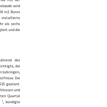
Gebäude wird
200 m2 Büros
installierte
hr als sechs
gkeit und die
Während des
chtigte, die
erzubringen,
ürfnisse. Die
025 geplant.
chlossen und
zten Quartal
 ", kündigte