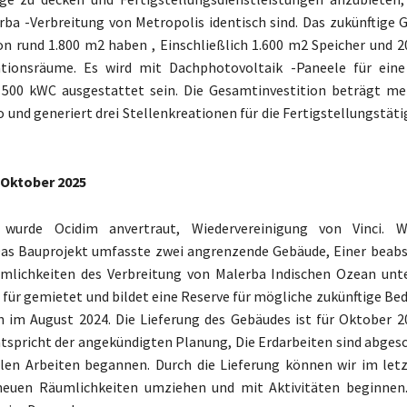
ba -Verbreitung von Metropolis identisch sind. Das zukünftige 
on rund 1.800 m2 haben , Einschließlich 1.600 m2 Speicher und 
tionsräume. Es wird mit Dachphotovoltaik -Paneele für eine 
 500 kWC ausgestattet sein. Die Gesamtinvestition beträgt me
o und generiert drei Stellenkreationen für die Fertigstellungstäti
 Oktober 2025
 wurde Ocidim anvertraut, Wiedervereinigung von Vinci. 
as Bauprojekt umfasste zwei angrenzende Gebäude, Einer beabsi
mlichkeiten des Verbreitung von Malerba Indischen Ozean unt
t für gemietet und bildet eine Reserve für mögliche zukünftige Bed
 im August 2024. Die Lieferung des Gebäudes ist für Oktober 2
ntspricht der angekündigten Planung, Die Erdarbeiten sind abges
llen Arbeiten begannen. Durch die Lieferung können wir im let
neuen Räumlichkeiten umziehen und mit Aktivitäten beginnen.