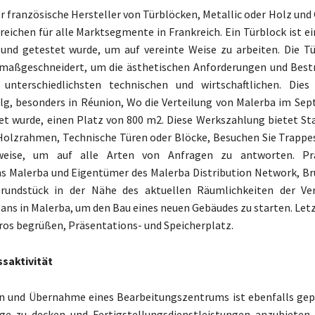
er französische Hersteller von Türblöcken, Metallic oder Holz und
reichen für alle Marktsegmente in Frankreich. Ein Türblock ist ei
 und getestet wurde, um auf vereinte Weise zu arbeiten. Die T
 maßgeschneidert, um die ästhetischen Anforderungen und Bes
 unterschiedlichsten technischen und wirtschaftlichen. Die
lg, besonders in Réunion, Wo die Verteilung von Malerba im Se
net wurde, einen Platz von 800 m2. Diese Werkszahlung bietet St
Holzrahmen, Technische Türen oder Blöcke, Besuchen Sie Trappe
weise, um auf alle Arten von Anfragen zu antworten. Pr
 Malerba und Eigentümer des Malerba Distribution Network, B
rundstück in der Nähe des aktuellen Räumlichkeiten der Ver
ans in Malerba, um den Bau eines neuen Gebäudes zu starten. Let
ros begrüßen, Präsentations- und Speicherplatz.
ssaktivität
on und Übernahme eines Bearbeitungszentrums ist ebenfalls gep
ge zu decken und Fertigstellungsdienstleistungen anzubieten,