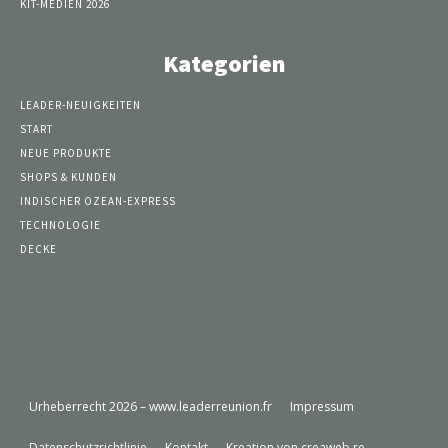
KIT-MEDIEN 2026
Kategorien
LEADER-NEUIGKEITEN
START
NEUE PRODUKTE
SHOPS & KUNDEN
INDISCHER OZEAN-EXPRESS
TECHNOLOGIE
DECKE
Urheberrecht 2026 – www.leaderreunion.fr
Impressum
Datenschutzrichtlinie
Kontakt
Kreation von creaweb.re