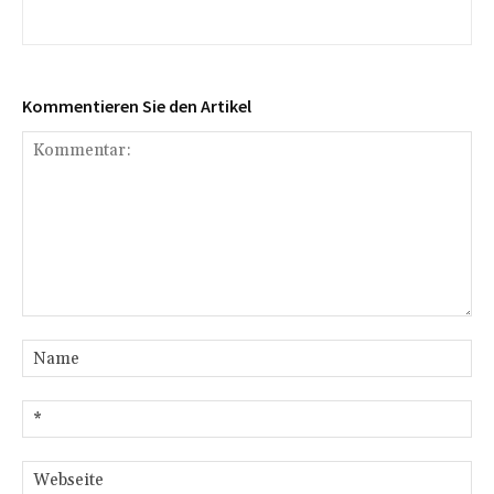
Kommentieren Sie den Artikel
Kommentar:
Na
E-
Mai
We