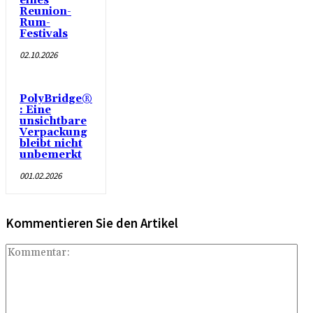
eines
Reunion-
Rum-
Festivals
02.10.2026
PolyBridge®
: Eine
unsichtbare
Verpackung
bleibt nicht
unbemerkt
001.02.2026
Kommentieren Sie den Artikel
Ko