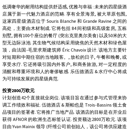
低调奢华的耐用结构提供舒适感, 优雅与幸福 : 未来的四星级酒
店属于新一代魅力酒店的范畴. 享有全景海景, 被大草原包围,
这家四星级酒店位于 Souris Blanche 和 Grande Ravine 之间的
高处，主要由木材制成. 它将包括 84 间初级和高级套房, 五栋
别墅, 拥有100个座位的餐厅 (突出克里奥尔美食) 以及50米的大
型无边际泳池. 其生物气候结构采用烧焦的天然木材和绿色屋
顶，由法国-毛里求斯建筑师 Éric Chavoix 设计. 该地方主要针
对短期和中期住宿的当地顾客。, 放松的日子, 午餐和晚餐, 或
享受水疗. 它还将吸引国内外客户, 和商务旅游, 对一定程度的
清醒和尊重环境和人的奢侈敏感. 乐伍德酒店 & 水疗中心将成
为可持续发展的四星级典范.
投资2800万欧元
计划创造42个直接就业岗位. 该项目旨在通过参与式管理来协
调工作绩效和福祉. 伍德酒店 & 斯帕也是 Trois-Bassins 领土食
品项目的签署者. 它将推广当地产品. 该酒店的目标是在开业后
获得 AFNOR 的欧洲生态标签认证. 投资额达2800万欧元. 该项
目由 Yvan Mainix 领导 (纤维公司前创始人，该公司将供应建造