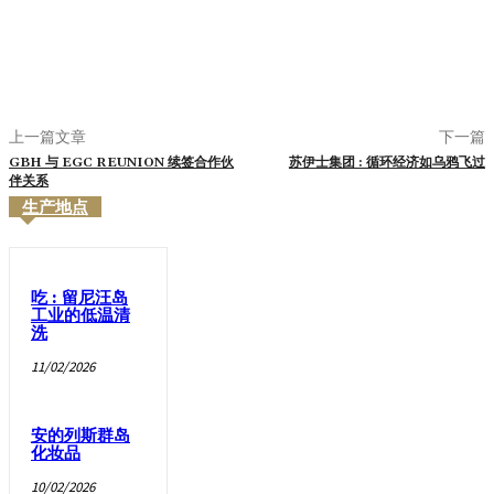
上一篇文章
下一篇
GBH 与 EGC REUNION 续签合作伙
苏伊士集团 : 循环经济如乌鸦飞过
伴关系
生产地点
吃 : 留尼汪岛
工业的低温清
洗
11/02/2026
安的列斯群岛
化妆品
10/02/2026