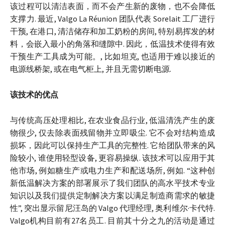
该过程可以清洁表面，而不会产生新的废物，也不会降低
支撑力. 最近, Valgo La Réunion 团队代表 Sorelait 工厂进行
干预, 在港口, 清洁储存和加工奶粉的房间, 特别易挥发的材
料，会嵌入最小的角落和缝隙中. 因此，低温技术使得有效
干预生产工具成为可能。, 比如坦克, 也适用于难以接近的
电源线桥架, 或在电气柜上, 并且无需切断电源.
该技术的优点
与传统高压处理相比, 在农业食品行业, 低温清洗产生的废
物很少, 仅去除表面残留物并立即吸尘. 它不会对结构造成
损坏，因此可以保持生产工具的完整性. 它给团队带来的风
险较小, 谁使用轻型设备, 更容易操纵. 该技术可以应用于其
他市场, 例如糖生产或电力生产和配送场所, 例如. “这种创
新低温解决方案的部署展示了我们团队的高水平技术专业
知识以及我们提供定制解决方案以满足制造商需求的敏捷
性”, 突出显示留尼汪岛的 Valgo 代理经理, 奥利维尔·卡代特.
Valgo机构目前有27名员工. 目前其十分之九的活动是通过