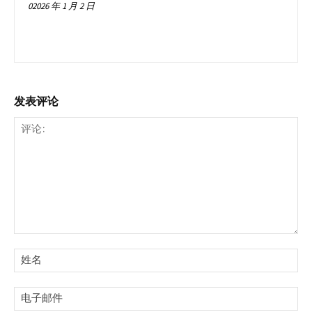
02026 年 1 月 2 日
发表评论
评
论:
姓
名:
电
子