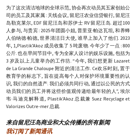
为了这次清洁地球的全球示范, 协会再次动员其五家创始公
司的员工及其家属 : 天线会议, 留尼汪农业信贷银行, 留尼汪
岛勒克莱尔, EDF 留尼汪岛和苏伊士 RV 留尼汪岛. 超过100
人参与, 与贵宾 : 2025年团圆小姐, 普里亚·帕达瓦坦, 和养蜂
人伯纳德·帕德, 世界清洁日大使, 谁早上加入了他们. 2023
年, 1,Plastik’Akoz 成员收集了 5 吨废物. 今年少了一点 : 800
公斤. 也在早间节目中, 专为全家人设计的娱乐设施, 包括为
3 岁及以上儿童举办的工作坊. “今年, 我们想更新 Lazaret
de La Grande Chaloupe 附近的清洁工作. Ce欢乐时刻, 置于
教育学的标志下, 旨在提高每个人对保护环境重要性的认
识, 我们的自然遗产. 我们必须共同行动, 通过以公民的方式
动员我们的员工并将这些价值观传递给最年轻的人”, 埃尔
韦·马迪克解释道, Plastik'Akoz 总裁兼 Suez Recyclage et
Valorizes Outre-mer 总裁.
来自留尼汪岛商业和大众传播的所有新闻
我订阅了新闻通讯