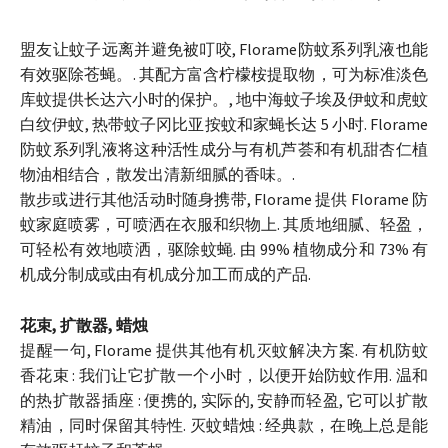
盟友让蚊子远离并避免被叮咬, Florame防蚊系列乳液也能
有效驱除苍蝇。. 其配方富含柠檬桉提取物，可为标准淡色
库蚊提供长达六小时的保护。, 地中海蚊子埃及伊蚊和虎蚊
白纹伊蚊, 热带蚊子冈比亚按蚊和家蝇长达 5 小时. Florame
防蚊系列乳液将这种活性成分与有机芦荟和有机甜杏仁植
物油相结合，散发出清新细腻的香味。.
散步或进行其他活动时随身携带, Florame 提供 Florame 防
蚊家庭喷雾，可喷洒在衣服和织物上. 其质地细腻、轻盈，
可轻松有效地喷洒，驱除蚊蝇. 由 99% 植物成分和 73% 有
机成分制成或由有机成分加工而成的产品.
花束, 扩散器, 蜡烛
提醒一句, Florame 提供其他有机灭蚊解决方案. 有机防蚊
香花束 : 我们让它扩散一个小时，以便开始防蚊作用. 温和
的热扩散器插座 : 便携的, 实际的, 安静而轻盈, 它可以扩散
精油，同时保留其特性. 灭蚊蜡烛 : 经典款，在晚上总是能