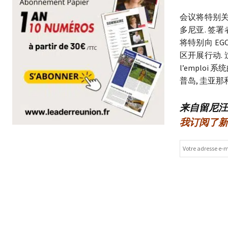
会议将特别关
多尼亚. 签
将特别向 E
区开展行动. 过
l’emplo
普岛, 圭亚那
来自留尼汪
我订阅了新