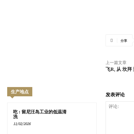
分享
上一篇文章
飞R, 从 坎拜
生产地点
发表评论
吃 : 留尼汪岛工业的低温清
洗
11/02/2026