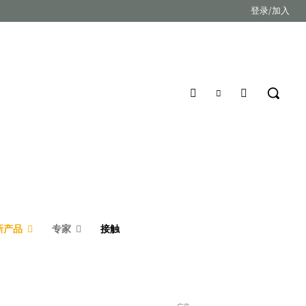
登录/加入
新产品
专家
接触
- 广告 -