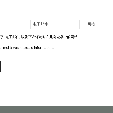
姓
电
名:*
子
邮
字, 电子邮件, 以及下次评论时在此浏览器中的网站.
件:*
z-moi à vos lettres d'informations