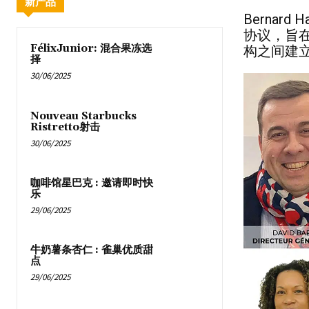
新产品
Berna
协议，旨在
FélixJunior: 混合果冻选
构之间建立
择
30/06/2025
Nouveau Starbucks
Ristretto射击
30/06/2025
咖啡馆星巴克 : 邀请即时快
乐
29/06/2025
牛奶薯条杏仁 : 雀巢优质甜
点
29/06/2025