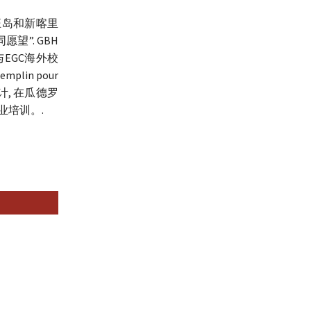
尼汪岛和新喀里
”. GBH
EGC海外校
lin pour
计, 在瓜德罗
业培训。.