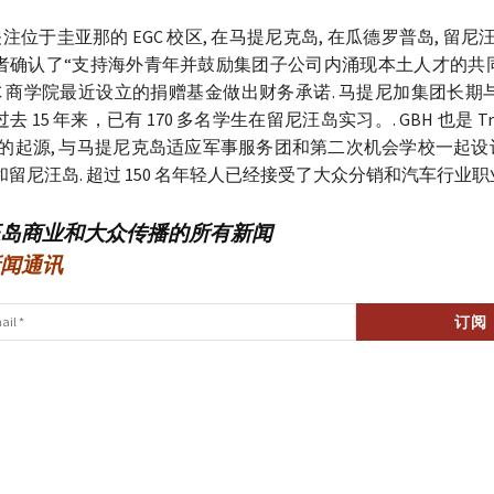
注位于圭亚那的 EGC 校区, 在马提尼克岛, 在瓜德罗普岛, 留
署者确认了“支持海外青年并鼓励集团子公司内涌现本土人才的共同愿望
GC 商学院最近设立的捐赠基金做出财务承诺. 马提尼加集团长期与
去 15 年来，已有 170 多名学生在留尼汪岛实习。. GBH 也是 Tremp
i 系统的起源, 与马提尼克岛适应军事服务团和第二次机会学校一起设
和留尼汪岛. 超过 150 名年轻人已经接受了大众分销和汽车行业职
岛商业和大众传播的所有新闻
闻通讯