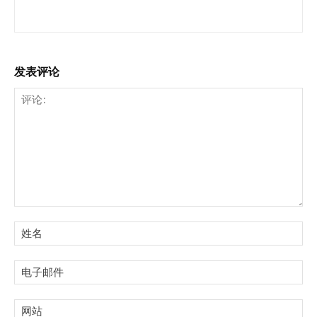
发表评论
评
论:
姓
名:
电
子
邮
网
件: