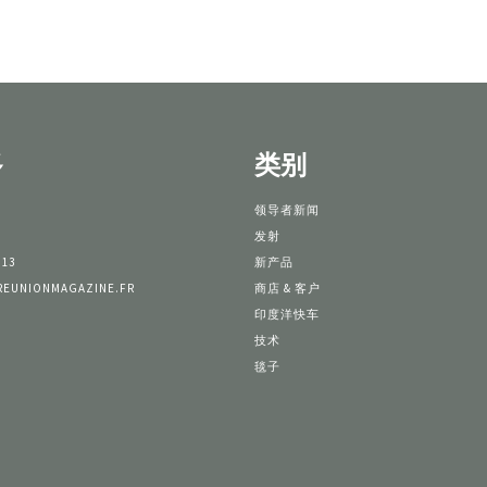
多
类别
领导者新闻
发射
 13
新产品
REUNIONMAGAZINE.FR
商店 & 客户
印度洋快车
技术
毯子